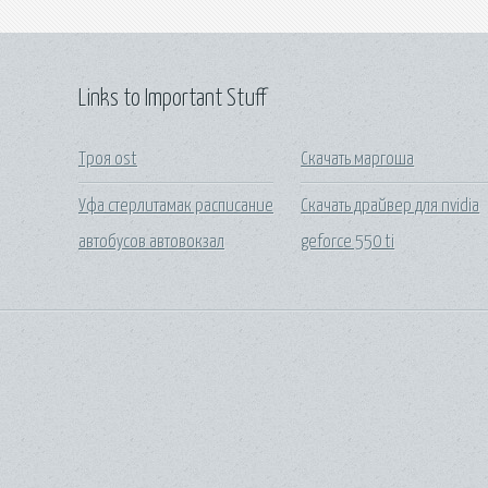
Links to Important Stuff
Троя ost
Скачать маргоша
Уфа стерлитамак расписание
Скачать драйвер для nvidia
автобусов автовокзал
geforce 550 ti