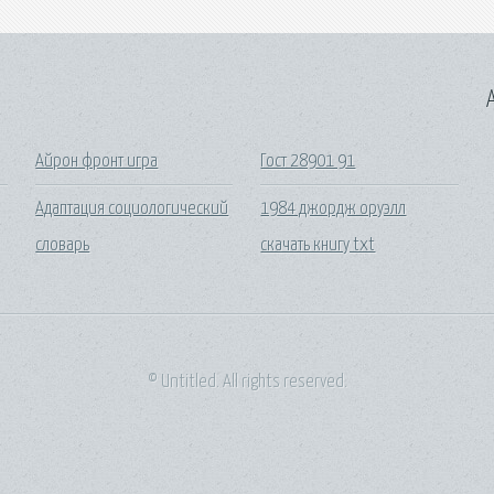
A
Айрон фронт игра
Гост 28901 91
Адаптация социологический
1984 джордж оруэлл
словарь
скачать книгу txt
© Untitled. All rights reserved.