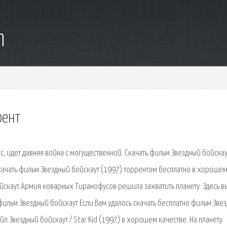
m
рент
с, идет давняя война с могущественной. Скачать фильм Звездный бойскау
качать фильм Звездный бойскаут (1997) торрентом бесплатно в хороше
йскаут Армия коварных Тиранофусов решила захватить планету. Здесь в
фильм Звездный бойскаут Если Вам удалось скачать бесплатно фильм Зве
айл Звездный бойскаут / Star Kid (1997) в хорошем качестве. На планету