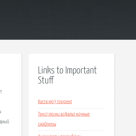
Links to Important
Stuff
т
м
Каста мр3 торрент
ы
Текст песни асфальт ночные
здный
снайперы