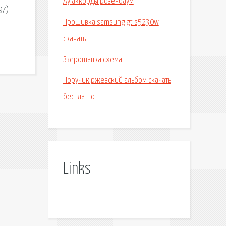
Ау аккорды розенбаум
97)
Прошивка samsung gt s5230w
скачать
Зверошапка схема
Поручик ржевский альбом скачать
бесплатно
Links