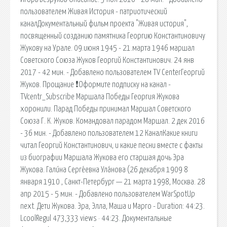
пользователем Живая История - патриотический
каналДокументальный фильм проекта "Живая история",
посвященный созданию памятника Георгию Константиновичу
Жукову на Урале. 09.июня 1945 - 21.марта 1946 маршал
Советского Союза Жуков Георгий Константинович. 24 янв
2017 - 42 мин. - Добавлено пользователем TV CenterГеоргий
Жуков. Прощание ❗Оформите подписку на канал -
TVcentr_Subscribe Маршала Победы Георгия Жукова
хоронили. Парад Победы принимал Маршал Советского
Союза Г. К. Жуков. Командовал парадом Маршал. 2 дек 2016
- 36 мин. - Добавлено пользователем 12 КаналКакие книги
читал Георгий Константинович, и какие песни вместе с факты
из биографии Маршала Жукова его старшая дочь Эра
Жукова. Гали́на Серге́евна Ула́нова (26 декабря 1909 8
января 1910 , Санкт-Петербург — 21 марта 1998, Москва. 28
апр 2015 - 5 мин. - Добавлено пользователем WarSpotUp
next. Дети Жукова. Эра, Элла, Маша и Марго - Duration: 44:23.
LcoolRegul 473,333 views · 44:23. Документальные