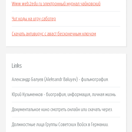
Www web2edu ru электронный журнал чайковский
Чит коды на игру саботер
Скачать антивирус с аваст бесконечным ключом
Links
Александр Балуев (Aleksandr Baluyev) - фильмография.
Юрий Кузьменков - биография, информация, личная жизнь.
Документальное кино cмотреть онлайн или скачать через.
Должностные лица Группы Советских Войск в Германии.