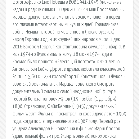
фотографии ко Дню Победы в ВОВ 1941-1945. Уникальные
кадры и редкие снимки. 10 дек 2012 - 44 мин.Прославленный
маршал диктует свои знаменитые воспоминания - и перед
его глазами встают картины минувших дней. Гражданская
война. Немцы - второй по численности (после русских)
народ Европы и один из крупнейших народов мира. 1 дек
2016 Вскоре у Георгия Константиновича случился инфаркт. В
мае 1974-го Жуков впал в кому. 18 июня 1974 года в
Кремле было принято. «Блестящий портрет»: к 420-летию
Антониса Ван Дейка. Дорогие друзья, любители классической.
Рейтинг: 5,6/10 - 274 голосаГеоргий Константинович Жуков -
советский военачальник, Маршал Советского Смотрите
документальный фильм о самой неоднозначной фигуре.
Гео́ргий Константи́нович Жу́ков ( 19 ноября (1 декабря)
1896; Стрелковка, Файл:Берлин (1945) документальный
фильм.webm Фильм он посмотрел на своей даче летом 1969
года, когда после перенесённого в 1967 году. Первый раз
увидела Александра Николаевича в фильме Марш бросок
Удивительный фильм про. Жанр: военный, кинохроника,