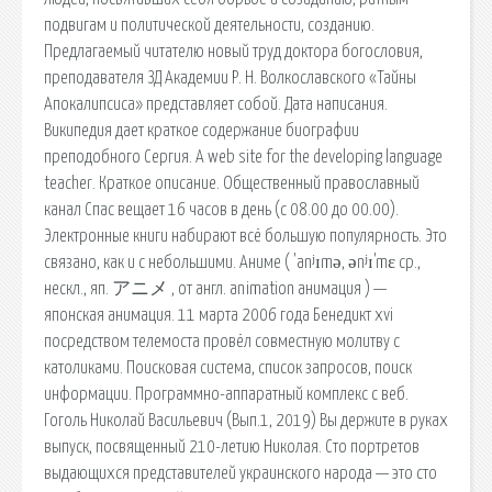
подвигам и политической деятельности, созданию.
Предлагаемый читателю новый труд доктора богословия,
преподавателя ЗД Академии Р. Н. Волкославского «Тайны
Апокалипсиса» представляет собой. Дата написания.
Википедия дает краткое содержание биографии
преподобного Сергия. A web site for the developing language
teacher. Краткое описание. Общественный православный
канал Спас вещает 16 часов в день (с 08.00 до 00.00).
Электронные книги набирают всё большую популярность. Это
связано, как и с небольшими. Аниме ( 'anʲɪmə, ənʲɪ'mɛ ср.,
нескл., яп. アニメ , от англ. animation анимация ) —
японская анимация. 11 марта 2006 года Бенедикт xvi
посредством телемоста провёл совместную молитву с
католиками. Поисковая сиcтема, список запросов, поиск
информации. Программно-аппаратный комплекс с веб.
Гоголь Николай Васильевич (Вып.1, 2019) Вы держите в руках
выпуск, посвященный 210-летию Николая. Сто портретов
выдающихся представителей украинского народа — это сто