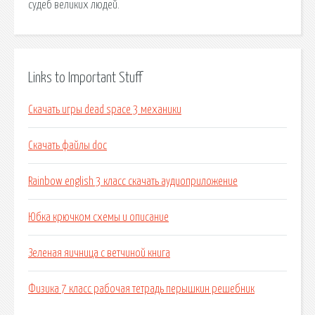
судеб великих людей.
Links to Important Stuff
Скачать игры dead space 3 механики
Скачать файлы doc
Rainbow english 3 класс скачать аудиоприложение
Юбка крючком схемы и описание
Зеленая яичница с ветчиной книга
Физика 7 класс рабочая тетрадь перышкин решебник