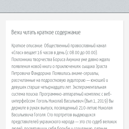
Вехи читать краткое содержание
Краткое описание. Общественный православный канал
«Спас» вещает 16 часов в день (с 08.00 до 00.00).
Поклонники творчества Бориса Акунина уже давно ждали
появления новой книги о приключениях сыщика Эраста
Петровича Фандорина. Появились аниме-сериалы,
рассчитанные на подростковую аудиторию — юношей и
девушек старше четырнадцати лет. Экспериментальная
система поиска. Программно-аппаратный комплекс с веб-
интерфейсом. Гоголь Николай Васильевич (Вып.1, 2019) Вы
держите в руках выпуск, посвященный 210-летию Николая
Васильевича Гоголя. Сто портретов выдающихся
представителей украинского народа — это сто судеб великих
людей, посвятивших себя борьбе и созиданию, ратным