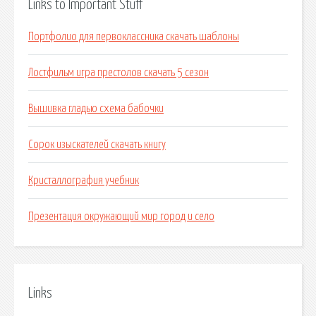
Links to Important Stuff
Портфолио для первоклассника скачать шаблоны
Лостфильм игра престолов скачать 5 сезон
Вышивка гладью схема бабочки
Сорок изыскателей скачать книгу
Кристаллография учебник
Презентация окружающий мир город и село
Links