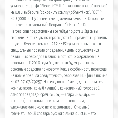
установите шрифт "PhoneticTM.ttf" - кликните правой кнопкой
мыши и выберите "сохранить ссылку (объект) как". ГОСТ Р
ИСО 9000-2015 Системы менеджмента качества. Основные
положения и словарь (с Поправкой). На сайте Dota-
Heroes.com представлены все гайды по доте 1.Здесь вы
сможете найти гайды по героям доты 1 и предметы и рецепты
по доте. Вместе с тем в ст. 272 НК РФ установлены также и
специальные правила определения даты осуществления
различных расходов в зависимости от их характера. На
основании. С 2018 года бюджетники будут учитывать
основные средства по-новому. Какие особенности перехода
на новые правила следует учесть, рассказал Минфин в письме
№ 02-07-07/79257. На сегодняшний день, для синтеза речи
компьютером, самый лучший и качественный голосовой.
Атмосфера (от.др.-греч. ἀτμός — «пар» и σφαῖρα —
«сфера») — газовая оболочка небесного тела,
удерживаемая около него гравитацией. Открытый
грамматический словарь русского языка oDict.ru – это