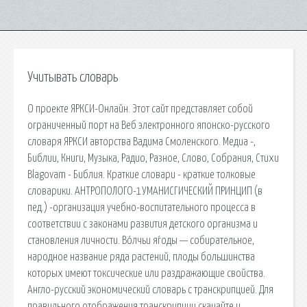
Учитывать словарь
О проекте ЯРКСИ-Онлайн. Этот сайт представляет собой
ограниченный порт на Веб электронного японско-русского
словаря ЯРКСИ авторства Вадима Смоленского. Медиа -,
Библии, Книги, Музыка, Радио, Разное, Слово, Собрания, Стихи
Blagovam - Библия. Краткие словари - краткие толковые
словарики. АНТРОПОЛОГО-1УМАНИСГИЧЕСКИЙ ПРИНЦИП (в
пед.) -организация учебно-воспитательного процесса в
соответствии с законами развития детского организма и
становления личности. Во́лчьи я́годы — собирательное,
народное название ряда растений, плоды большинства
которых имеют токсические или раздражающие свойства.
Англо-русский экономический словарь с транскрипцией. Для
правильного отображения транскрипции скачайте и