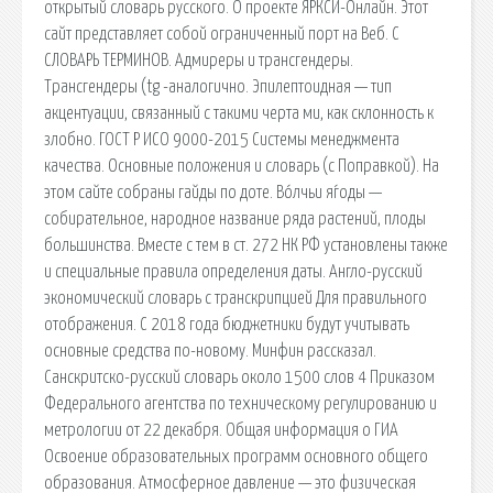
открытый словарь русского. О проекте ЯРКСИ-Онлайн. Этот
сайт представляет собой ограниченный порт на Веб. С
СЛОВАРЬ ТЕРМИНОВ. Адмиреры и трансгендеры.
Трансгендеры (tg -аналогично. Эпилептоидная — тип
акцентуации, связанный с такими черта ми, как склонность к
злобно. ГОСТ Р ИСО 9000-2015 Системы менеджмента
качества. Основные положения и словарь (с Поправкой). На
этом сайте собраны гайды по доте. Во́лчьи я́годы —
собирательное, народное название ряда растений, плоды
большинства. Вместе с тем в ст. 272 НК РФ установлены также
и специальные правила определения даты. Англо-русский
экономический словарь с транскрипцией Для правильного
отображения. С 2018 года бюджетники будут учитывать
основные средства по-новому. Минфин рассказал.
Санскритско-русский словарь около 1500 слов 4 Приказом
Федерального агентства по техническому регулированию и
метрологии от 22 декабря. Общая информация о ГИА
Освоение образовательных программ основного общего
образования. Атмосферное давление — это физическая