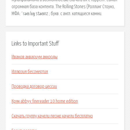
огромная база контента. The Rolling Stones (Роллинг Стоунз,
МФА: ˈrəʊ.lɪŋ stəʊnz ; букв. с англ. катящиеся камни.
Links to Important Stuff
Иванов аквариум аккорды
Иллюзия бессмертия
Проводка договор цессии
Кряк abbyy finereader 10 home edition
Скачать группу качели песню качели бесплатно