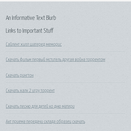
An Informative Text Blurb
Links to Important Stuff
Сайлент хилл шатеред меморис
Скачать фильм первый мститель другая война торрентом
Скачать рингтон
Скачать халк 2 игру торрент
Скачать песню для детей ко дню матери
Акт приема передачи склада образец скачать