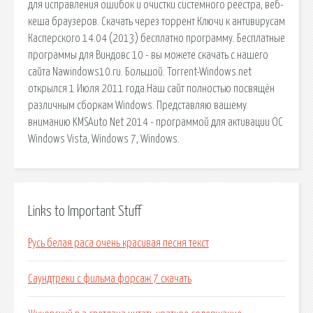
Links to Important Stuff
Русь белая раса очень красивая песня текст
Саундтреки с фильма форсаж 7 скачать