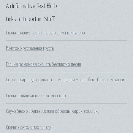
An Informative Text Blurb
Links to Important Stuff
Скачать минус кабы не было зимы толкунова
Рингтон хрустальная грусть
Галина романова скачать бесплатно песни
Договор аренды нежилого помещения может быть безвозмездным
Скачать знакомства на компьютер
Служебная характеристика образцы характеристики
Скачать антологию far cry