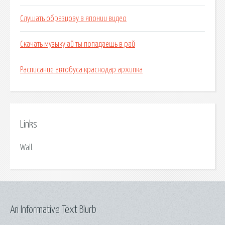
Слушать образцову в японии видео
Скачать музыку ай ты попадаешь в рай
Расписание автобуса краснодар архипка
Links
Wall.
An Informative Text Blurb