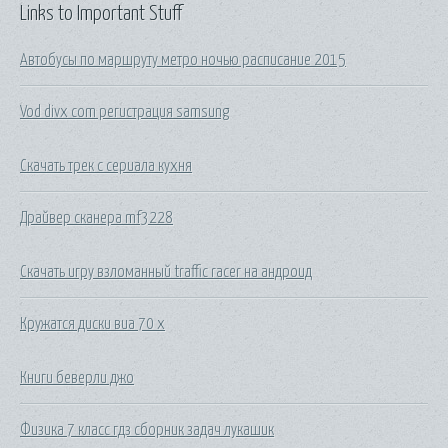
Links to Important Stuff
Автобусы по маршруту метро ночью расписание 2015
Vod divx com регистрация samsung
Скачать трек с сериала кухня
Драйвер сканера mf3228
Скачать игру взломанный traffic racer на андроид
Кружатся диски виа 70 х
Книги беверли джо
Физика 7 класс гдз сборник задач лукашик