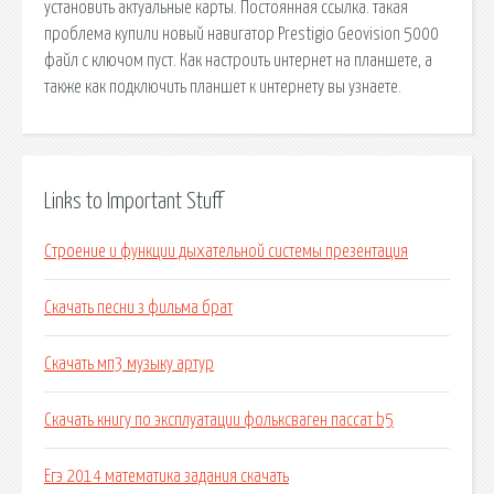
установить актуальные карты. Постоянная ссылка. такая
проблема купили новый навигатор Prestigio Geovision 5000
файл с ключом пуст. Как настроить интернет на планшете, а
также как подключить планшет к интернету вы узнаете.
Links to Important Stuff
Строение и функции дыхательной системы презентация
Скачать песни з фильма брат
Скачать мп3 музыку артур
Скачать книгу по эксплуатации фольксваген пассат b5
Егэ 2014 математика задания скачать