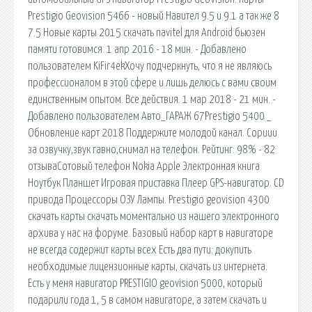
Prestigio Geovision 5466 - новый Навител 9.5 и 9.1 а так же 8
7.5 Новые карты 2015 скачать navitel для Android бьюзен
памяти готовимся. 1 апр 2016 - 18 мин. - Добавлено
пользователем KiFir4ekХочу подчеркнуть, что я не являюсь
профессионалом в этой сфере и лишь делюсь с вами своим
единственным опытом. Все действия. 1 мар 2018 - 21 мин. -
Добавлено пользователем Авто_ГАРАЖ 67Prestigio 5400 _
Обновление карт 2018 Поддержите молодой канал. Сориии
за озвучку,звук гавно,снимал на телефон. Рейтинг: 98% - 82
отзываСотовый телефон Nokia Apple Электронная книга
Ноутбук Планшет Игровая приставка Плеер GPS-навигатор. CD
привода Процессоры ОЗУ Лампы. Prestigio geovision 4300
скачать карты скачать моментально из нашего электронного
архива у нас на форуме. Базовый набор карт в навигаторе
не всегда содержит карты всех Есть два пути: докупить
необходимые лицензионные карты, скачать из интернета.
Есть у меня навигатор PRESTIGIO geovision 5000, который
подарили года 1, 5 в самом навигаторе, а затем скачать и