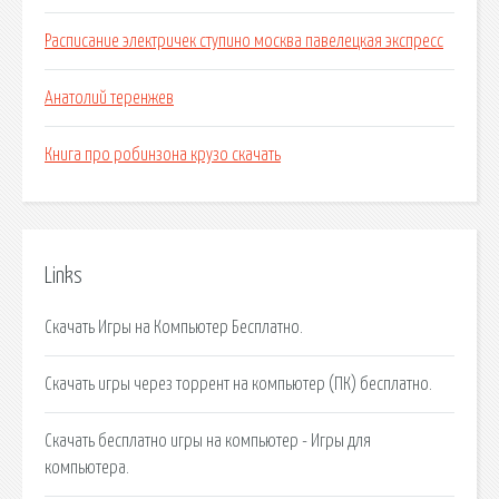
Расписание электричек ступино москва павелецкая экспресс
Анатолий теренжев
Книга про робинзона крузо скачать
Links
Скачать Игры на Компьютер Бесплатно.
Скачать игры через торрент на компьютер (ПК) бесплатно.
Скачать бесплатно игры на компьютер - Игры для
компьютера.