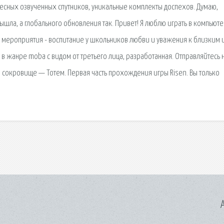
ресных озвученных спутников, уникальные комплекты доспехов. Думаю,
вышла, а глобального обновления так. Привет! Я люблю играть в компьют
ли мероприятия - воспитание у школьников любви и уважения к близким 
 жанре moba с видом от третьего лица, разработанная. Отправляйтесь 
 сокровище — Тотем. Первая часть прохождения игры Risen. Вы только
A