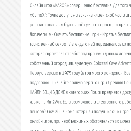
Онлайн игра «KAROS» совершенно бесплатна. Для того чт
«GameXP: Точка доступа» и закачка клиентской части иг
решили отвлечься будничной суеты и серости, то красо
Логические - Скачать бесплатные игры - Играть в бесп
таинственный секрет. Легенды о ней передавались из п
которая скроет вас от забот под кронами дивных дере
собственный огород или чудесную. Colossal Cave Adven
Первую версию в 1975 году (в год моего рождения. Воз
поддержки. Скачайте полную версию игры Древняя Пещер
НАЙДИ ВЕЩИ В ДОМЕ в категориях Поиск предметов досту
языке на Min2Win. Если возможности электронного рабо
пещера"! Скачай на компьютер или получи ключ к игре "
онлайн игре, при необъяснимых обстоятельствах исчез 