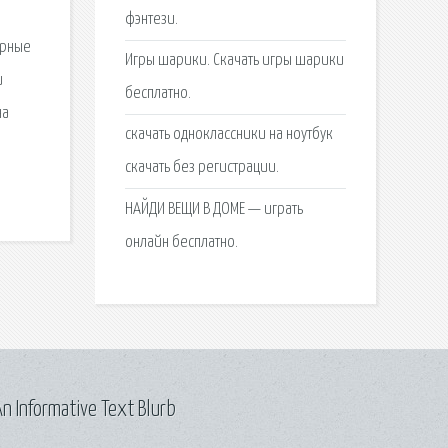
фэнтези.
ерные
Игры шарики. Скачать игры шарики
и
бесплатно.
на
скачать одноклассники на ноутбук
скачать без регистрации.
НАЙДИ ВЕЩИ В ДОМЕ — играть
онлайн бесплатно.
n Informative Text Blurb