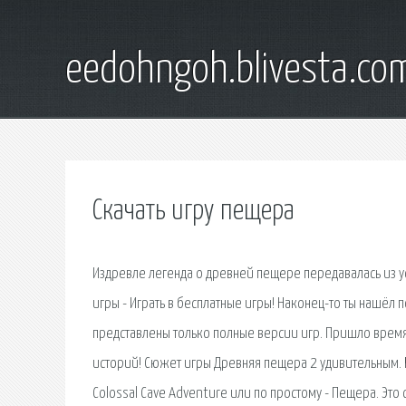
eedohngoh.blivesta.co
Скачать игру пещера
Издревле легенда о древней пещере передавалась из уст 
игры - Играть в бесплатные игры! Наконец-то ты нашёл
представлены только полные версии игр. Пришло врем
историй! Сюжет игры Древняя пещера 2 удивительным. Ро
Colossal Cave Adventure или по простому - Пещера. Это