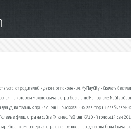
m
в уста, от родителей к детям, от поколения. MyPlayCity - Скачать беспла
 портал, на котором можно скачать игры бесплатно!На портале МайПлэйСи
я для удивительных приключений, рискованных авантюр и незабываемы
левые флеш игры на сайте Ф гамес. Рейтинг: 8/10 - 3 голоса13 сен 2017
 старейшая компьютерная игра в жанре квест. Создана она была Скачать и