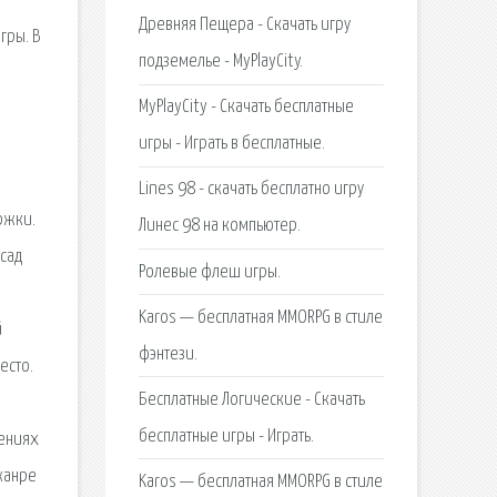
Древняя Пещера - Скачать игру
гры. В
подземелье - MyPlayCity.
MyPlayCity - Скачать бесплатные
игры - Играть в бесплатные.
Lines 98 - скачать бесплатно игру
ржки.
Линес 98 на компьютер.
 сад
Ролевые флеш игры.
Karos — бесплатная MMORPG в стиле
й
фэнтези.
есто.
Бесплатные Логические - Скачать
.
бесплатные игры - Играть.
чениях
 жанре
Karos — бесплатная MMORPG в стиле