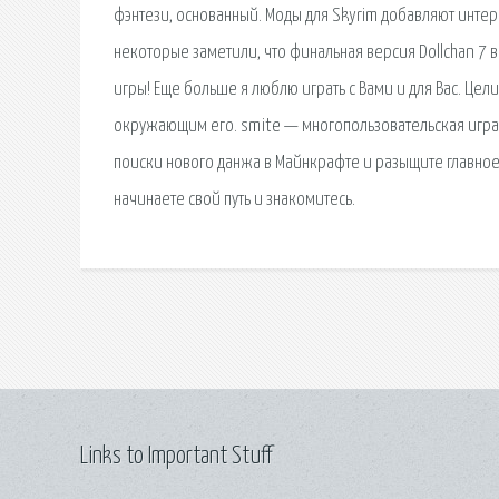
фэнтези, основанный. Моды для Skyrim добавляют инте
некоторые заметили, что финальная версия Dollchan 7 
игры! Еще больше я люблю играть с Вами и для Вас. Це
окружающим его. smite — многопользовательская игра в
поиски нового данжа в Майнкрафте и разыщите главное
начинаете свой путь и знакомитесь.
Links to Important Stuff