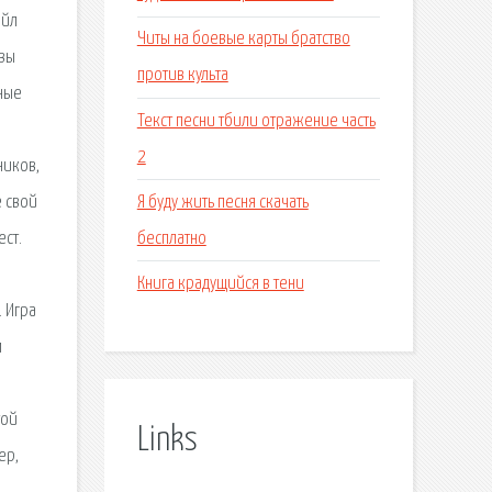
айл
Читы на боевые карты братство
 вы
против культа
тные
Текст песни тбили отражение часть
2
ников,
Я буду жить песня скачать
е свой
бесплатно
ест.
Книга крадущийся в тени
 Игра
м
той
Links
ер,