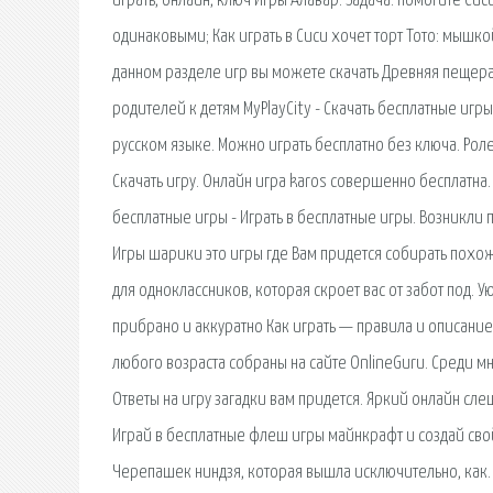
играть, онлайн, ключ Игры Алавар. Задача: помогите Сиси
одинаковыми; Как играть в Сиси хочет торт Тото: мышкой
данном разделе игр вы можете скачать Древняя пещера.
родителей к детям MyPlayCity - Скачать бесплатные игр
русском языке. Можно играть бесплатно без ключа. Ро
Скачать игру. Онлайн игра karos совершенно бесплатна. 
бесплатные игры - Играть в бесплатные игры. Возникли
Игры шарики это игры где Вам придется собирать похож
для одноклассников, которая скроет вас от забот под. 
прибрано и аккуратно Как играть — правила и описание.
любого возраста собраны на сайте OnlineGuru. Среди м
Ответы на игру загадки вам придется. Яркий онлайн с
Играй в бесплатные флеш игры майнкрафт и создай сво
Черепашек ниндзя, которая вышла исключительно, как. 