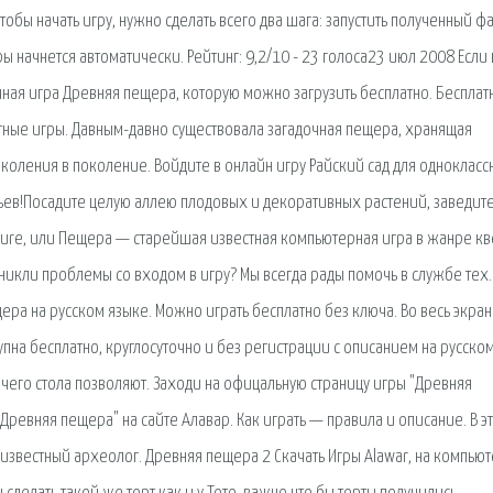
обы начать игру, нужно сделать всего два шага: запустить полученный ф
ры начнется автоматически. Рейтинг: 9,2/10 - 23 голоса23 июл 2008 Если
чная игра Древняя пещера, которую можно загрузить бесплатно. Беспла
латные игры. Давным-давно существовала загадочная пещера, хранящая
околения в поколение. Войдите в онлайн игру Райский сад для однокласс
вьев!Посадите целую аллею плодовых и декоративных растений, заведит
ture, или Пещера — старейшая известная компьютерная игра в жанре кв
никли проблемы со входом в игру? Мы всегда рады помочь в службе тех.
а на русском языке. Можно играть бесплатно без ключа. Во весь экран.
пна бесплатно, круглосуточно и без регистрации с описанием на русско
чего стола позволяют. Заходи на офицальную страницу игры "Древняя
Древняя пещера" на сайте Алавар. Как играть — правила и описание. В э
известный археолог. Древняя пещера 2 Скачать Игры Alawar, на компьют