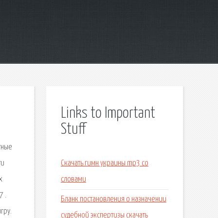
Links to Important
Stuff
тные
ти
Скачать гимн украины mp3 со
х
словами
 .
Бланк постановления о назначении
гру.
судебной экспертизы скачать