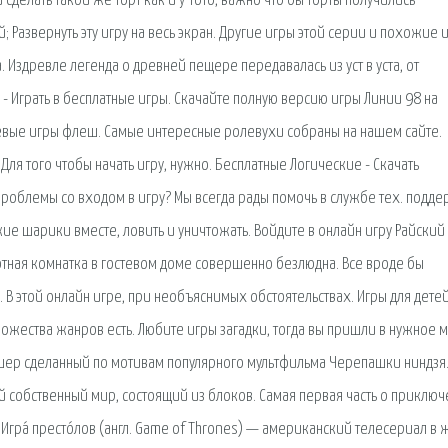
 сделать такой же торт как и у Тото, важно что бы торты получились
; Развернуть эту игру на весь экран. Другие игры этой серии и похожие и
 Издревле легенда о древней пещере передавалась из уст в уста, от
ы - Играть в бесплатные игры. Скачайте полную версию игры Линии 98 на
левые игры флеш. Самые интересные ролевухи собраны на нашем сайте.
Для того чтобы начать игру, нужно. Бесплатные Логические - Скачать
 проблемы со входом в игру? Мы всегда рады помочь в службе тех. подде
ие шарики вместе, ловить и уничтожать. Войдите в онлайн игру Райский
Уютная комнатка в гостевом доме совершенно безлюдна. Все вроде бы
 В этой онлайн игре, при необъяснимых обстоятельствах. Игры для дете
ножества жанров есть. Любите игры загадки, тогда вы пришли в нужное м
лешер сделанный по мотивам популярного мультфильма Черепашки ниндзя
й собственный мир, состоящий из блоков. Самая первая часть о приклю
Игра́ престо́лов (англ. Game of Thrones) — американский телесериал в