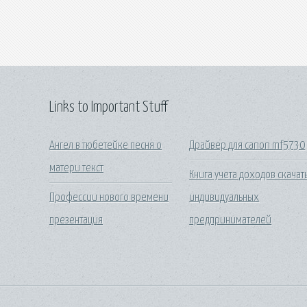
Links to Important Stuff
Ангел в тюбетейке песня о
Драйвер для canon mf5730
матери текст
Книга учета доходов скачат
Профессии нового времени
индивидуальных
презентация
предпринимателей