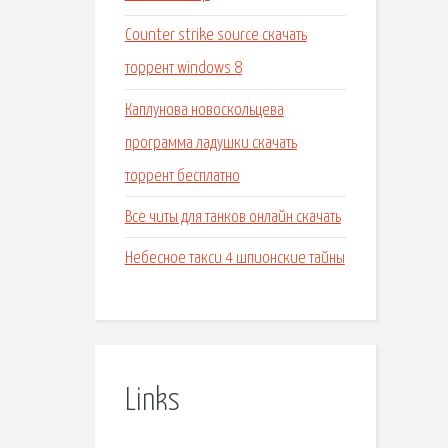
Counter strike source скачать
торрент windows 8
Каплунова новоскольцева
программа ладушки скачать
торрент бесплатно
Все читы для танков онлайн скачать
Небесное такси 4 шпионские тайны
Links