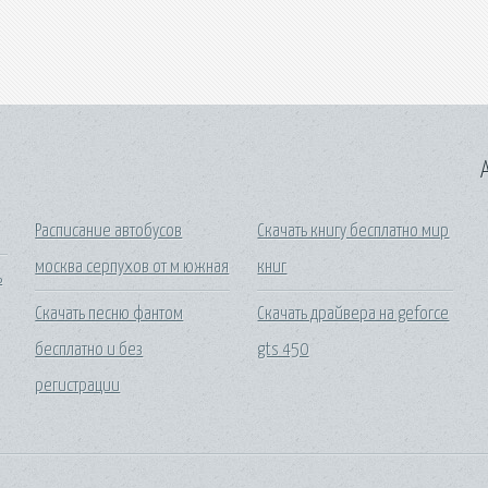
A
Расписание автобусов
Скачать книгу бесплатно мир
москва серпухов от м южная
книг
ь
Скачать песню фантом
Скачать драйвера на geforce
бесплатно и без
gts 450
регистрации