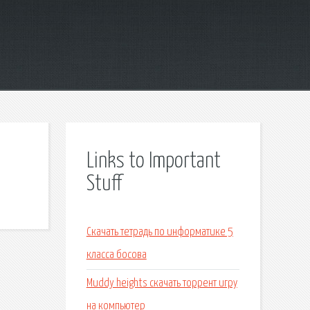
Links to Important
Stuff
Скачать тетрадь по информатике 5
класса босова
Muddy heights скачать торрент игру
на компьютер