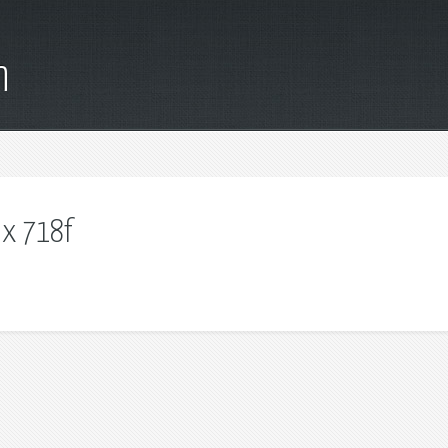
m
 x 718f