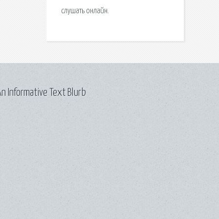
слушать онлайн.
n Informative Text Blurb