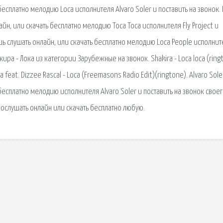
есплатно мелодию Loca исполнителя Alvaro Soler и поставить на звонок. 
йн, или скачать бесплатно мелодию Toca Toca исполнителя Fly Project и
шь слушать онлайн, или скачать бесплатно мелодию Loca People исполнит
ира - Лока из категории Зарубежные на звонок. Shakira - Loca loca (ring
a feat. Dizzee Rascal - Loca (Freemasons Radio Edit)(ringtone). Alvaro Sole
есплатно мелодию исполнителя Alvaro Soler и поставить на звонок своег
рослушать онлайн или скачать бесплатно любую.