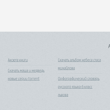
A
Аксюта книги
Скачать альбом небеса стаса
михайлова
Скачать маша и медведь
новые серии torrent
Орфографический словарь
русского языка 6 класс
львова