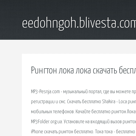
eedohngoh.blivesta.co
Рингтон лока лока скачать бесп
MP3-Pesnja.com - музыкальный портал, где вы можете п
регистрации и смс. Скачать бесплатно Shakira - Loca ри
мобильных телефонов. Качайте бесплатно рингтон Лока
MP3Folder.org.ua. Установите на входящий вызов рингтон
iPhone скачать рингтон бесплатно. Тока тока - бесплатно 