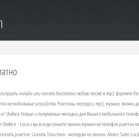
m
латно
рослушать онлайн или скачать бесплатно любую песню в mp3 формате бе
нгтон на мобильные устройства. Рингтоны, мелодии, mp3, музыка, звонки д
 от Shakira. Новые и популярные мелодии для Вашего мобильного телеф
 Shakira – Loca и вы всегда узнаете звонок музыка на телефон рингтон н
скачать рингтон. Скачать Тока тока - мелодию на звонок. Alvaro Soler Loca