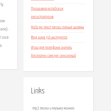
Fly
Прошивка китайских
регистраторов
еля
Нойз мс текст песни старые шрамы
tone)-
Мод зима 3d инструктор
r Loca
о.
Игры для телефона скачать
бесплатно самсунг сенсорный
Links
: mp3 песни и музыку можно