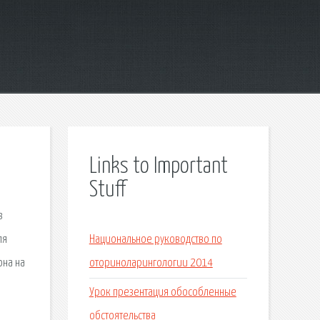
Links to Important
Stuff
з
ля
Национальное руководство по
она на
оториноларингологии 2014
а
Урок презентация обособленные
обстоятельства