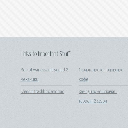
Links to Important Stuff
Men of war assault squad 2
Скачать презентацию про
механики
кофе
Shareit trashbox android
Камеди вумен скачать
торрент 2 сезон