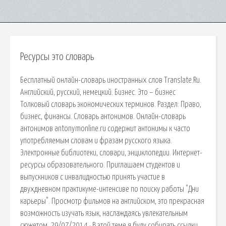
Ресурсы это словарь
Бесплатный онлайн-словарь иностранных слов Translate.Ru.
Английский, русский, немецкий. Бизнес. Это – бизнес
Толковый словарь экономических терминов. Раздел: Право,
бизнес, финансы. Словарь антонимов. Онлайн-словарь
антонимов antonymonline.ru содержит антонимы к часто
употребляемым словам и фразам русского языка.
Электронные библиотеки, словари, энциклопедии. Интернет-
ресурсы образовательного. Приглашаем студентов и
выпускников с инвалидностью принять участие в
двухдневном практикуме-интенсиве по поиску работы "Дни
карьеры". Просмотр фильмов на английском, это прекрасная
возможность изучать язык, наслаждаясь увлекательным
сюжетом. 29/07/2014 · В этой теме я буду собирать ссылки,