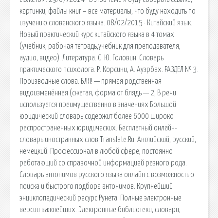
картинки, файлы книг – все материалы, что буду находить по
изучению словенского языка. 08/02/2015 · Китайский язык.
Новый практический курс китайского языка в 4 томах
(учебник, рабочая тетрадь,учебник для преподавателя,
аудио, видео). Литература. С. Ю. Головин. Словарь
практического психолога. Р. Корсини, А. Ауэрбах. РАЗДЕЛ № 3.
Производные слова. БЛЯ! — прямая родственная
видоизменённая (сжатая, форма от блядь — 2, В речи
используется преимущественно в значениях Большой
юридический словарь содержит более 6000 широко
распространенных юридических. Бесплатный онлайн-
словарь иностранных слов Translate.Ru. Английский, русский,
немецкий. Профессионал в любой сфере, постоянно
работающий со справочной информацией разного рода.
Словарь антонимов русского языка онлайн с возможностью
поиска и быстрого подбора антонимов. Крупнейший
энциклопедический ресурс Рунета: Полные электронные
версии важнейших. Электронные библиотеки, словари,