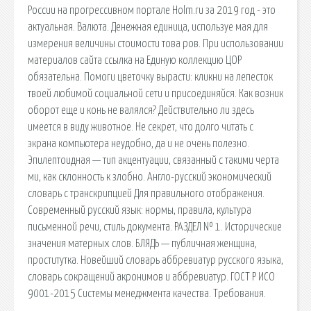
России на прогрессивном портале Holm.ru за 2019 год - это
актуальная. Валюта. Денежная единица, используе мая для
измерения величины стоимости това ров. При использовании
материалов сайта ссылка на Единую коллекцию ЦОР
обязательна. Помоги цветочку вырасти: кликни на лепесток
твоей любимой социальной сети и присоединяйся. Как возник
оборот еще и конь не валялся? Действительно ли здесь
имеется в виду животное. Не секрет, что долго читать с
экрана компьютера неудобно, да и не очень полезно.
Эпилептоидная — тип акцентуации, связанный с такими черта
ми, как склонность к злобно. Англо-русский экономический
словарь с транскрипцией Для правильного отображения.
Современный русский язык: нормы, правила, культура
письменной речи, стиль документа. РАЗДЕЛ № 1. Исторические
значения матерных слов. БЛЯДЬ — публичная женщина,
проститутка. Новейший словарь аббревиатур русского языка,
словарь сокращений акронимов и аббревиатур. ГОСТ Р ИСО
9001-2015 Системы менеджмента качества. Требования.