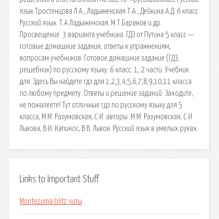
язык Тростенцова Л.А., Ладыженская Т.А., Дейкина А.Д. 6 класс
Русский язык. Т.А.Ладыженская, М.Т.Баранов и др.
Просвещение. 3 варианта учебника. ГДЗ от Путина 5 класс —
готовые домашние задания, ответы к упражнениям,
вопросам учебников. Готовое домашние задание (ГДЗ,
решебник) по русскому языку. 6 класс. 1, 2 части. Учебник
для. Здесь Вы найдете гдз для 1,2,3,4,5,6,7,8,9,10,11 класса
по любому предмету. Ответы и решение заданий. Заходите,
не пожалеете! Тут отличные гдз по русскому языку для 5
класса, М.М. Разумовская, С.И. авторы: М.М. Разумовская, С.И.
Львова, В.И. Капинос, В.В. Львов. Русский язык в умелых руках.
Links to Important Stuff
Montezuma blitz читы