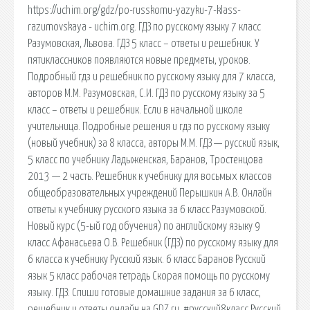
https://uchim.org/gdz/po-russkomu-yazyku-7-klass-
razumovskaya - uchim.org. ГДЗ по русскому языку 7 класс
Разумовская, Львова. ГДЗ 5 класс – ответы и решебник. У
пятиклассников появляются новые предметы, уроков.
Подробный гдз и решебник по русскому языку для 7 класса,
авторов М.М. Разумовская, С.И. ГДЗ по русскому языку за 5
класс – ответы и решебник. Если в начальной школе
учительница. Подробные решения и гдз по русскому языку
(новый учебник) за 8 класса, авторы М.М. ГДЗ — русский язык,
5 класс по учебнику Ладыженская, Баранов, Тростенцова
2013 — 2 часть. Решебник к учебнику для восьмых классов
общеобразовательных учреждений Перышкин А.В. Онлайн
ответы к учебнику русского языка за 6 класс Разумовской.
Новый курс (5-ый год обучения) по английскому языку 9
класс Афанасьева О.В. Решебник (ГДЗ) по русскому языку для
6 класса к учебнику Русский язык. 6 класс Баранов Русский
язык 5 класс рабочая тетрадь Скорая помощь по русскому
языку. ГДЗ: Спиши готовые домашние задания за 6 класс,
решебник и ответы онлайн на GDZ.ru. #русский8класс Русский