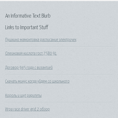
An Informative Text Blurb
Links to Important Stuff
Пушкино мамонтовка расписание электричек
Олеиновая кислота гост 7580 91
Договор 945 года с византией
Скачать минус когда уйдем со школьного
Король и шут раритеты
Игра race driver grid 2 обзор