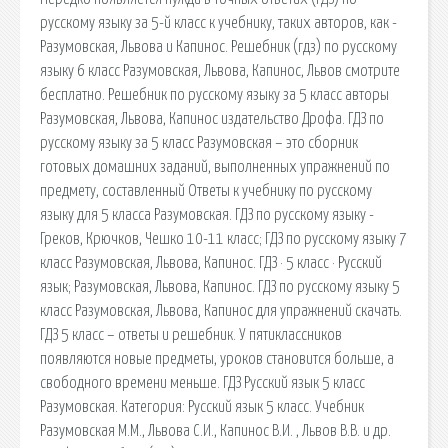
русскому языку за 5-й класс к учебнику, таких авторов, как -
Разумовская, Львова и Капинос. Решебник (гдз) по русскому
языку 6 класс Разумовская, Львова, Капинос, Львов смотрите
бесплатно. Решебник по русскому языку за 5 класс авторы
Разумовская, Львова, Капинос издательство Дрофа. ГДЗ по
русскому языку за 5 класс Разумовская – это сборник
готовых домашних заданий, выполненных упражнений по
предмету, составленный Ответы к учебнику по русскому
языку для 5 класса Разумовская. ГДЗ по русскому языку -
Греков, Крючков, Чешко 10-11 класс; ГДЗ по русскому языку 7
класс Разумовская, Львова, Капинос. ГДЗ · 5 класс · Русский
язык; Разумовская, Львова, Капинос. ГДЗ по русскому языку 5
класс Разумовская, Львова, Капинос для упражнений скачать.
ГДЗ 5 класс – ответы и решебник. У пятиклассников
появляются новые предметы, уроков становится больше, а
свободного времени меньше. ГДЗ Русский язык 5 класс
Разумовская. Категория: Русский язык 5 класс. Учебник
Разумовская М.М., Львова С.И., Капинос В.И. , Львов В.В. и др.