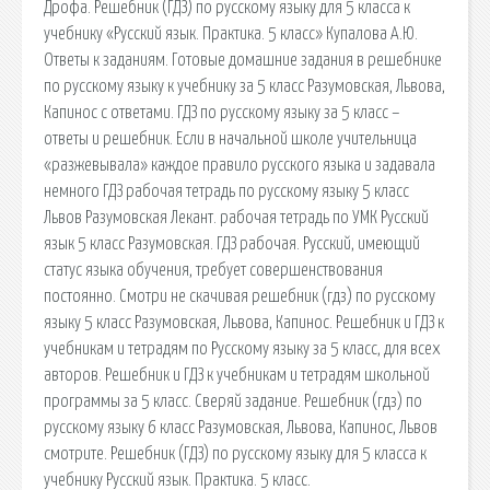
Дрофа. Решебник (ГДЗ) по русскому языку для 5 класса к
учебнику «Русский язык. Практика. 5 класс» Купалова А.Ю.
Ответы к заданиям. Готовые домашние задания в решебнике
по русскому языку к учебнику за 5 класс Разумовская, Львова,
Капинос с ответами. ГДЗ по русскому языку за 5 класс –
ответы и решебник. Если в начальной школе учительница
«разжевывала» каждое правило русского языка и задавала
немного ГДЗ рабочая тетрадь по русскому языку 5 класс
Львов Разумовская Лекант. рабочая тетрадь по УМК Русский
язык 5 класс Разумовская. ГДЗ рабочая. Русский, имеющий
статус языка обучения, требует совершенствования
постоянно. Смотри не скачивая решебник (гдз) по русскому
языку 5 класс Разумовская, Львова, Капинос. Решебник и ГДЗ к
учебникам и тетрадям по Русскому языку за 5 класс, для всех
авторов. Решебник и ГДЗ к учебникам и тетрадям школьной
программы за 5 класс. Сверяй задание. Решебник (гдз) по
русскому языку 6 класс Разумовская, Львова, Капинос, Львов
смотрите. Решебник (ГДЗ) по русскому языку для 5 класса к
учебнику Русский язык. Практика. 5 класс.