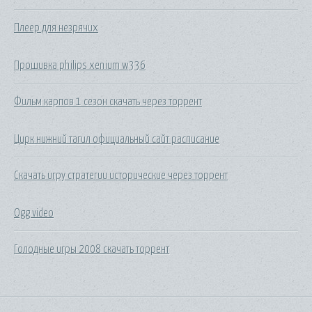
Плеер для незрячих
Прошивка philips xenium w336
Фильм карпов 1 сезон скачать через торрент
Цирк нижний тагил официальный сайт расписание
Скачать игру стратегии исторические через торрент
Ogg video
Голодные игры 2008 скачать торрент