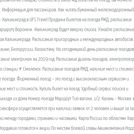
ибытия на станцию, стоимость и заказ жд билетов на поезд. Вы можете.
СНГ. Информация для пассажиров. Как читать бумажный железнодорожный
- Калининград в UFS.Travel Продажа билетов на поезда РЖД, расписание
аршруту Воронеж -Калининград будет вверху списка. Узнайте расписани
сов Калининграда. Расписание пригородных и международных автобусов.
раине, Белоруссии, Казахстану. На сегодняшний день расписание поездов
сание электричек на 2019 год. Расписание дизель-поездов, электропоез
Со станции ⚡ Смоленск. Расписание поездов РЖД, наличие мест и стоимос
е поезда. Фирменный поезд – это поезд с высококлассным сервисом и
е мест и стоимость. Купить билет на поезд. Удобный сервис поиска и
одя из дома Номер поезда Маршрут Тип вагона; 1/2: Казань – Москва: 
 трансфера осуществляется при наличии заявок от 2 человек и выше за за
ни между городами, странами и часовыми. Карта России по областям. Кар
. Нордавиа готовится к акции По местам боевой славы Авиакомпания Нор