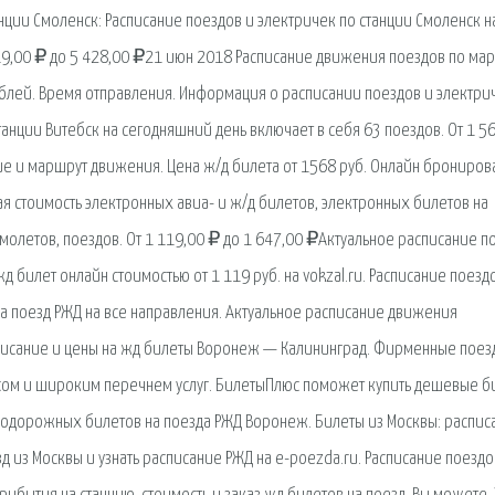
ции Смоленск: Расписание поездов и электричек по станции Смоленск н
619,00 ₽ до 5 428,00 ₽21 июн 2018 Расписание движения поездов по ма
ублей. Время отправления. Информация о расписании поездов и электри
танции Витебск на сегодняшний день включает в себя 63 поездов. От 1 5
е и маршрут движения. Цена ж/д билета от 1568 руб. Онлайн брониров
ая стоимость электронных авиа- и ж/д билетов, электронных билетов на
амолетов, поездов. От 1 119,00 ₽ до 1 647,00 ₽Актуальное расписание п
д билет онлайн стоимостью от 1 119 руб. на vokzal.ru. Расписание поезд
 на поезд РЖД на все направления. Актуальное расписание движения
исание и цены на жд билеты Воронеж — Калининград. Фирменные поез
сом и широким перечнем услуг. БилетыПлюс поможет купить дешевые б
нодорожных билетов на поезда РЖД Воронеж. Билеты из Москвы: распис
зд из Москвы и узнать расписание РЖД на e-poezda.ru. Расписание поездо