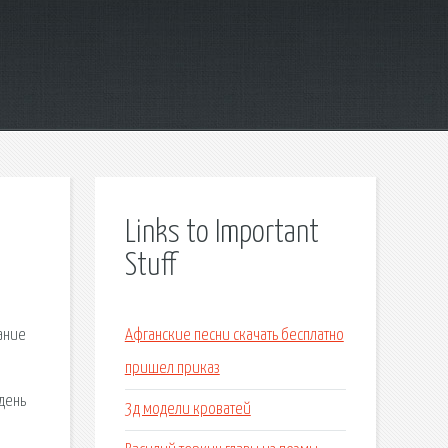
Links to Important
Stuff
сание
Афганские песни скачать бесплатно
пришел приказ
день
3д модели кроватей