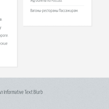
Жд билеты по России.
Вагоны-рестораны Пассажирам.
в.
у
ороге.
еские
n Informative Text Blurb