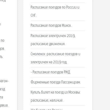
 Ж/Д
Расписание поездов по России и
СНГ.
е
Расписание поездов Минск.
Расписание электричек 2019,
 по
расписание движения.
дов.
Смоленск: расписание поездов и
ть
электричек на 2019 год.
- Расписание поездов РЖД.
вагон-
Фирменные поезда Пассажирам.
езд.
Купить билет на поезд из Москвы:
та
расписание, наличие.
давиа.