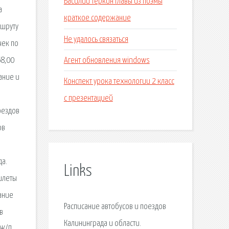
Василий теркин главы из поэмы
а
краткое содержание
ршруту
Не удалось связаться
чек по
Агент обновления windows
68,00
ание и
Конспект урока технологии 2 класс
с презентацией
оездов
ов
да.
Links
илеты
ание
Расписание автобусов и поездов
в
Калининграда и области.