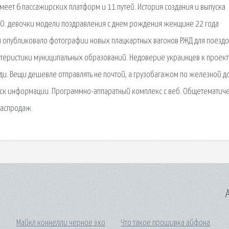
меет 6 пассажирских платформ и 11 путей. История создания и выпуска
ОАО. девочки модели поздравления с днем рождения женщине 22 года
ти опубликовало фотографии новых плацкартных вагонов РЖД для поездо
ктеристики муниципальных образований. Недоверие украинцев к проект
и. Вещи дешевле отправлять не почтой, а грузобагажом по железной д
поиск информации. Программно-аппаратный комплекс с веб. Общетематич
Распродаж.
A
Майкл коннелли черное эхо
Что такое прошивка айфона