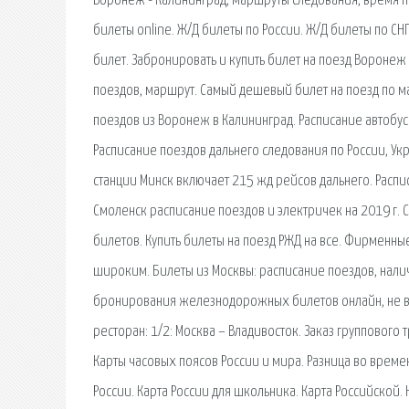
Воронеж - Калининград, маршруты следования, время пр
билеты online. Ж/Д билеты по России. Ж/Д билеты по 
билет. Забронировать и купить билет на поезд Воронеж 
поездов, маршрут. Самый дешевый билет на поезд по м
поездов из Воронеж в Калининград. Расписание автобу
Расписание поездов дальнего следования по России, Ук
станции Минск включает 215 жд рейсов дальнего. Распи
Смоленск расписание поездов и электричек на 2019 г. 
билетов. Купить билеты на поезд РЖД на все. Фирменны
широким. Билеты из Москвы: расписание поездов, наличи
бронирования железнодорожных билетов онлайн, не вых
ресторан: 1/2: Москва – Владивосток. Заказ группового
Карты часовых поясов России и мира. Разница во време
России. Карта России для школьника. Карта Российской