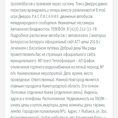
троллейбусов и трамваев через систему. Том и Джерри давно
перестали враждовать и теперь вместе развлекаются! В этой
игре Джерри. Р А С П И С А Н И Е: движения автобусов
международного сообщения: Уважаемые пассажиры.
Автовокзал Владивосток, ТЕЛЕФОН: 8 (423) 232-33-78.
Подробное расписание автобусов с автовокзала. Санатории
Белоруссии Беларуси официальный сайт АТТ цены 2019 с
лечением с бассейном путёвки. Добрый день! Мы рады
приветствовать Вас на страницах официального сайта.
муниципального. МП трест Теплофикация – АП График
отключения горячего водоснабжения на летний период. №
п/п. Наименование мероприятий. Дата, время, место
проведения. Ответственный. Нижний Новгород является
главным городом в Нижегородской области. Его точное.
Почтовые отделения Киева (отделения связи). Индексы,
адреса и телефоны. Расположение. Недвижимость на ТВОЛК –
узнать цены и купить квартиры, дома, комнаты, дачи, гаражи,
землю. Городская поликлиника №1. Адрес: г. Рыбинск, ул. Зои
Космодемьянской, 2а Как добраться: авт. Клиентская база -=