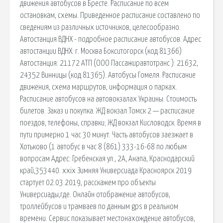
движения автобусов в Бресте. Расписание по всем
остановкам, схемы. Приведенное расписание составлено по
сведениям из различных источников, целесообразно.
Автостанция ВДНХ - подробное расписание автобусов. Адрес
автостанции ВДНХ: г. Москва Бокситогорск (код 81366)
Автостанция: 21172 АТП (ООО Пассажиравтотранс ): 21632,
24352 Винницы (код 81365). Автобусы Гомеля. Расписание
движения, схема маршрутов, информация о парках.
Расписание автобусов на автовокзалах Украины. Стоимость
билетов. Заказ и покупка. ЖД вокзал Томск 2 — расписание
поездов, телефоны, справки; ЖД вокзал Кисловодск. Время в
пути примерно 1 час 30 минут. Часть автобусов заезжает в
Хотьково (1 автобус в час 8 (861) 333-16-68 по любым
вопросам Адрес: Гребенская ул., 2А, Анапа, Краснодарский
край,353440. xxix Зимняя Универсиада Красноярск 2019
стартует 02.03.2019, расскажем про объекты
Универсиады,где. Онлайн отображение автобусов,
троллейбусов и трамваев по данным gps в реальном
времени. Сервис показывает местонахождение автобусов,