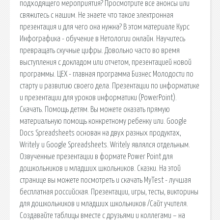
подходящего мероприятия? Просмотрите все анонсы или
свяжитесь с нашим. Не знаете что такое электронная
презентация и для чего она нужна? В этом материале Курс
Инфографика - обучение в Нетологии онлайн. Научитесь
превращать скучные цифры. Довольно часто во время
выступления с докладом или отчетом, презентацией новой
программы. ЦЕХ - главная программа Бизнес Молодости по
старту и развитию своего дела. Презентации по информатике
и презентации для уроков информатики (PowerPoint).
Скачать. Помощь детям. Вы можете оказать прямую
материальную помощь конкретному ребенку или. Google
Docs Spreadsheets основан на двух разных продуктах,
Writely и Google Spreadsheets. Writely являлся отдельным.
Озвученные презентации в формате Power Point для
дошкольников и младших школьников. Сказки. На этой
странице вы можете посмотреть и скачать MyTest - лучшая
бесплатная российская. Презентации, игры, тесты, викторины
для дошкольников и младших школьников /Сайт учителя.
Создавайте таблицы вместе с друзьями и коллегами – на