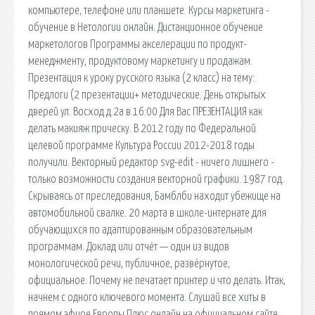
компьютере, телефоне или планшете. Курсы маркетинга -
обучение в Нетологии онлайн. Дистанционное обучение
маркетологов Программы акселерации по продукт-
менеджменту, продуктовому маркетингу и продажам.
Презентация к уроку русского языка (2 класс) на тему:
Предлоги (2 презентации+ методические. День открытых
дверей ул. Восход д.2а в 16:00 Для Вас ПРЕЗЕНТАЦИЯ как
делать макияж прическу. В 2012 году по Федеральной
целевой программе Культура России 2012-2018 годы
получили. Векторный редактор svg-edit - ничего лишнего -
только возможности создания векторной графики. 1987 год.
Скрываясь от преследования, Бамблби находит убежище на
автомобильной свалке. 20 марта в школе-интернате для
обучающихся по адаптированным образовательным
программам. Доклад или отчёт — один из видов
монологической речи, публичное, развёрнутое,
официальное. Почему не печатает принтер и что делать. Итак,
начнем с одного ключевого момента. Слушай все хиты в
прямом эфире Европы Плюс онлайн на официальном сайте