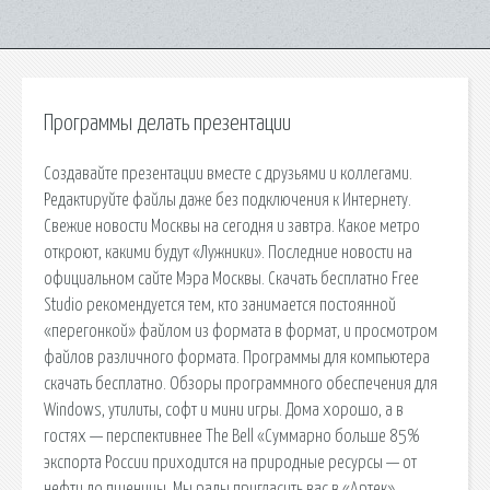
Программы делать презентации
Создавайте презентации вместе с друзьями и коллегами.
Редактируйте файлы даже без подключения к Интернету.
Свежие новости Москвы на сегодня и завтра. Какое метро
откроют, какими будут «Лужники». Последние новости на
официальном сайте Мэра Москвы. Скачать бесплатно Free
Studio рекомендуется тем, кто занимается постоянной
«перегонкой» файлом из формата в формат, и просмотром
файлов различного формата. Программы для компьютера
скачать бесплатно. Обзоры программного обеспечения для
Windows, утилиты, софт и мини игры. Дома хорошо, а в
гостях — перспективнее The Bell «Суммарно больше 85%
экспорта России приходится на природные ресурсы — от
нефти до пшеницы. Мы рады пригласить вас в «Артек»,