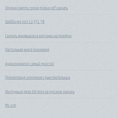
Орудия смерти город праха pdf скачать
Шайба м4 гост 11371 78
Скачать меняющиеся картинки на телефон
Настольная книга пономаря
Аудиоредактор самый простой
Презентация склонения существительных
Инструкция imax b6 mini на русском скачать
Ms crm