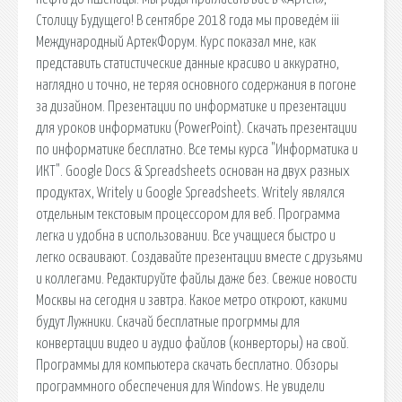
Столицу Будущего! В сентябре 2018 года мы проведём iii
Международный АртекФорум. Курс показал мне, как
представить статистические данные красиво и аккуратно,
наглядно и точно, не теряя основного содержания в погоне
за дизайном. Презентации по информатике и презентации
для уроков информатики (PowerPoint). Скачать презентации
по информатике бесплатно. Все темы курса "Информатика и
ИКТ". Google Docs & Spreadsheets основан на двух разных
продуктах, Writely и Google Spreadsheets. Writely являлся
отдельным текстовым процессором для веб. Программа
легка и удобна в использовании. Все учащиеся быстро и
легко осваивают. Создавайте презентации вместе с друзьями
и коллегами. Редактируйте файлы даже без. Свежие новости
Москвы на сегодня и завтра. Какое метро откроют, какими
будут Лужники. Скачай бесплатные прогрммы для
конвертации видео и аудио файлов (конверторы) на свой.
Программы для компьютера скачать бесплатно. Обзоры
программного обеспечения для Windows. Не увидели