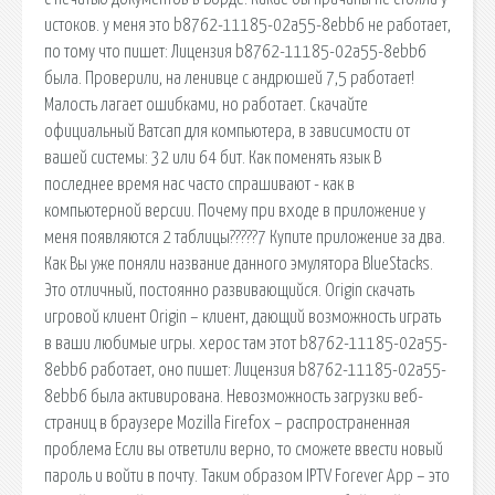
истоков. у меня это b8762-11185-02a55-8ebb6 не работает,
по тому что пишет: Лицензия b8762-11185-02a55-8ebb6
была. Проверили, на ленивце с андрюшей 7,5 работает!
Малость лагает ошибками, но работает. Скачайте
официальный Ватсап для компьютера, в зависимости от
вашей системы: 32 или 64 бит. Как поменять язык В
последнее время нас часто спрашивают - как в
компьютерной версии. Почему при входе в приложение у
меня появляются 2 таблицы?????7 Купите приложение за два.
Как Вы уже поняли название данного эмулятора BlueStacks.
Это отличный, постоянно развивающийся. Origin скачать
игровой клиент Origin – клиент, дающий возможность играть
в ваши любимые игры. херос там этот b8762-11185-02a55-
8ebb6 работает, оно пишет: Лицензия b8762-11185-02a55-
8ebb6 была активирована. Невозможность загрузки веб-
страниц в браузере Mozilla Firefox – распространенная
проблема Если вы ответили верно, то сможете ввести новый
пароль и войти в почту. Таким образом IPTV Forever App – это