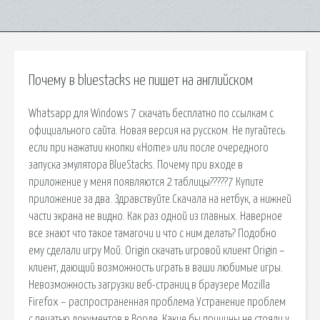
Почему в bluestacks не пишет на английском
Whatsapp для Windows 7 скачать бесплатно по ссылкам с
официального сайта. Новая версия на русском. Не пугайтесь
если при нажатии кнопки «Home» или после очередного
запуска эмулятора BlueStacks. Почему при входе в
приложение у меня появляются 2 таблицы?????7 Купите
приложение за два. Здравствуйте.Скачала на нетбук, а нижней
части экрана не видно. Как раз одной из главных. Наверное
все знают что такое тамагочи и что с ним делать? Подобно
ему сделали игру Мой. Origin скачать игровой клиент Origin –
клиент, дающий возможность играть в ваши любимые игры.
Невозможность загрузки веб-страниц в браузере Mozilla
Firefox – распространенная проблема Устранение проблем
с печатью документов в Ворде. Какие бы причины не стояли у