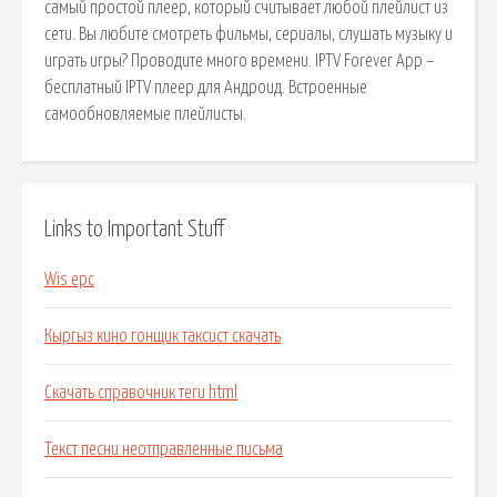
самый простой плеер, который считывает любой плейлист из
сети. Вы любите смотреть фильмы, сериалы, слушать музыку и
играть игры? Проводите много времени. IPTV Forever App –
бесплатный IPTV плеер для Андроид. Встроенные
самообновляемые плейлисты.
Links to Important Stuff
Wis epc
Кыргыз кино гонщик таксист скачать
Скачать справочник теги html
Текст песни неотправленные письма