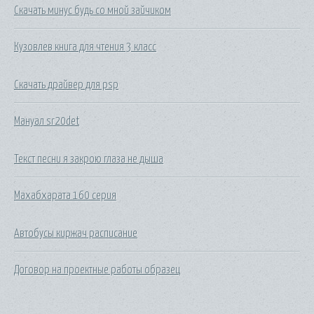
Скачать минус будь со мной зайчиком
Кузовлев книга для чтения 3 класс
Скачать драйвер для psp
Мануал sr20det
Текст песни я закрою глаза не дыша
Махабхарата 160 серия
Автобусы киржач расписание
Договор на проектные работы образец