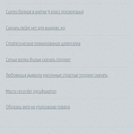
Синтез белков в клетке 9 класс презентация
Скачать пейнт нет для виндовс хр
Стратегическое планирование шпаргалка
Серые волки фильм скачать торрент
Любовница дьявола унесенные страстью торрент скачать
Macro recorder русификатор
Образец акта на утилизацию товара