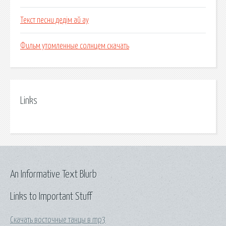
Текст песни дедім ай ау
Фильм утомленные солнцем скачать
Links
An Informative Text Blurb
Links to Important Stuff
Скачать восточные танцы в mp3