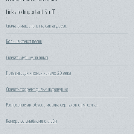
Links to Important Stuff
Скачать машины в гта сан андреас
Большак текст песни
Скачать музыку на аимп
Презентация япония начало 20 века
Скачать торрент фильм журавушка
Расписание автобусов москва серпухов от м южная
Камера со смайлами онлайн