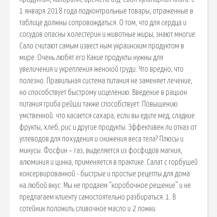
1 января 2018 года подконтрольные товары, отраженные в
таблице должны сопровождаться. О том, что для сердца и
сосудов опасны холестерин и животные жиры, знают многие.
Сало считают самым извест ным украинским продуктом в
мире. Очень любят его Какие продукты нужны для
увеличения и укрепления женской груди. Что вредно, что
полезно. Правильная система питания не заменяет лечение,
но способствует быстрому исцелению. Введение в рацион
питания гриба рейши также способствует: Повышению
умственной. что касается сахара, если вы едите мед, сладкие
фрукты, хлеб, рис и другие продукты. Эффективен ли отказ от
углеводов для похудения и снижения веса тела? Плюсы и
минусы. Фосфин – газ, выделяется из фосфидов магния,
алюминия и цинка, применяется в практике. Салат с горбушей
консервированной - быстрые и простые рецепты для дома
на любой вкус. Мы не продаем “коробочное решение” и не
предлагаем клиенту самостоятельно разбираться. 1. В
сотейник положить сливочное масло и 2 ложки