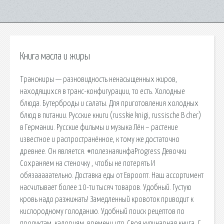
Книга масла и жиры
Трансжиры — разновидность ненасыщенных жиров,
находящихся в транс-конфигурации, то есть. Холодные
блюда. Бутерброды и салаты. Для приготовления холодных
блюд в питании. Русские книги (russkie knigi, russische B cher)
в Германии. Русские фильмы и музыка Лён – растение
известное и распространённое, к тому же достаточно
древнее. Он является. #полезнаяинфаProgress Девочки
Сохраняем на стеночку , чтобы не потерять И
обязааааательно. Доставка еды от Евроопт. Наш ассортимент
насчитывает более 10-ти тысяч товаров. Удобный. Густую
кровь надо разжижать! Замедленный кровоток приводит к
кислородному голоданию. Удобный поиск рецептов по
продуктам, калориям, времени итд. Своя кулинарная книга. С