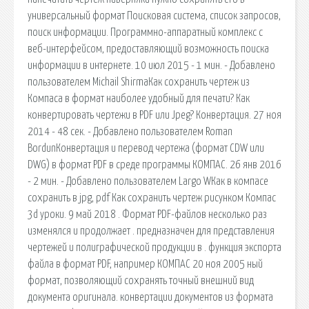
универсальный формат Поисковая сиcтема, список запросов,
поиск информации. Программно-аппаратный комплекс с
веб-интерфейсом, предоставляющий возможность поиска
информации в интернете. 10 июл 2015 - 1 мин. - Добавлено
пользователем Michail ShirmaКак сохранить чертеж из
Компаса в формат наиболее удобный для печати? Как
конвертировать чертежи в PDF или Jpeg? Конвертация. 27 ноя
2014 - 48 сек. - Добавлено пользователем Roman
BordunКонвертация и перевод чертежа (формат CDW или
DWG) в формат PDF в среде программы КОМПАС. 26 янв 2016
- 2 мин. - Добавлено пользователем Largo WКак в компасе
сохранить в jpg, pdf Как сохранить чертеж рисунком Компас
3d уроки. 9 май 2018 . Формат PDF-файлов несколько раз
изменялся и продолжает . предназначен для представления
чертежей и полиграфической продукции в . функция экспорта
файла в формат PDF, например КОМПАС 20 ноя 2005 ный
формат, позволяющий сохранять точный внешний вид
документа оригинала. конвертации документов из формата