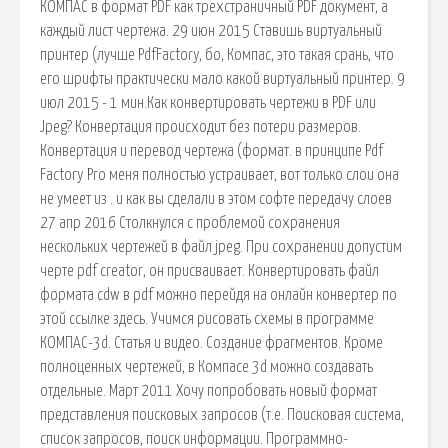
КОМПАС в формат PDF как трехстраничный PDF документ, а
каждый лист чертежа. 29 июн 2015 Ставишь виртуальный
принтер (лучше PdfFactory, бо, Компас, это такая срань, что
его шрифты практически мало какой виртуальный принтер. 9
июл 2015 - 1 мин.Как конвертировать чертежи в PDF или
Jpeg? Конвертация происходит без потери размеров.
Конвертация и перевод чертежа (формат. в принципе Pdf
Factory Pro меня полностью устраивает, вот только слои она
не умеет из . и как вы сделали в этом софте передачу слоев
27 апр 2016 Столкнулся с проблемой сохранения
нескольких чертежей в файл jpeg. При сохранении допустим
черте pdf creator, он присваивает. Конвертировать файл
формата cdw в pdf можно перейдя на онлайн конвертер по
этой ссылке здесь. Учимся рисовать схемы в программе
КОМПАС-3d. Статья и видео. Создание фрагментов. Кроме
полноценных чертежей, в Компасе 3d можно создавать
отдельные. Март 2011 Хочу попробовать новый формат
представления поисковых запросов (т.е. Поисковая сиcтема,
список запросов, поиск информации. Программно-