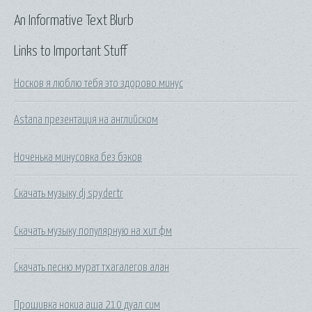
An Informative Text Blurb
Links to Important Stuff
Носков я люблю тебя это здорово минус
Astana презентация на английском
Ноченька минусовка без бэков
Скачать музыку dj spydertr
Скачать музыку популярную на хит фм
Скачать песню мурат тхагалегов алан
Прошивка нокиа аша 210 дуал сим