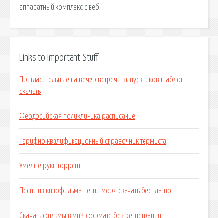
аппаратный комплекс с веб.
Links to Important Stuff
Пригласительные на вечер встречи выпускников шаблон
скачать
Феодосийская поликлиника расписание
Тарифно квалификационный справочник термиста
Умелые руки торрент
Песни из кинофильма песни моря скачать бесплатно
Скачать фильмы в мп3 формате без регистрации