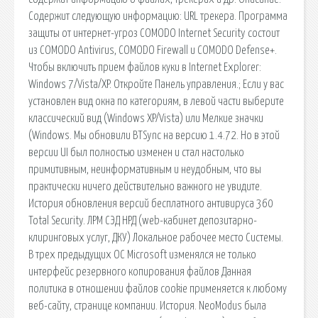
Содержит следующую информацию: URL трекера. Программа
защиты от интернет-угроз COMODO Internet Security состоит
из COMODO Antivirus, COMODO Firewall и COMODO Defense+.
Чтобы включить прием файлов куки в Internet Explorer:
Windows 7/Vista/XP. Откройте Панель управления.; Если у вас
установлен вид окна по категориям, в левой части выберите
классический вид (Windows XP/Vista) или Мелкие значки
(Windows. Мы обновили BTSync на версию 1.4.72. Но в этой
версии UI был полностью изменен и стал настолько
примитивным, неинформативным и неудобным, что вы
практически ничего действительно важного не увидите.
История обновления версий бесплатного антивируса 360
Total Security. ЛРМ СЭД НРД (web-кабинет депозитарно-
клиринговых услуг, ДКУ) Локальное рабочее место Системы.
В трех предыдущих ОС Microsoft изменялся не только
интерфейс резервного копирования файлов Данная
политика в отношении файлов сookie применяется к любому
веб-сайту, странице компании. История. NeoModus была