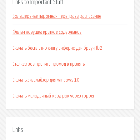
Links to Important Stuff
Большеречье паромная переправа расписание
Фильм ловушка краткое содержание
Скачать бесплатно книгу инферно дэн браун fb2
Сталкер зов припяти проход в припять
Скачать эквалайзер для windows 10
Скачать мелодичный хард рок через торрент
Links