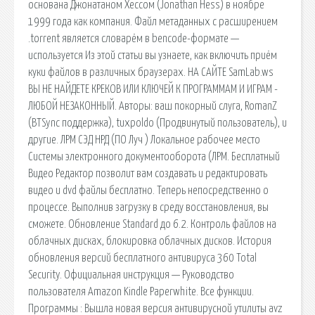
основана Джонатаном Хессом (Jonathan Hess) в ноябре
1999 года как компания. Файл метаданных с расширением
.torrent является словарём в bencode-формате —
используется Из этой статьи вы узнаете, как включить приём
куки файлов в различных браузерах. НА САЙТЕ SamLab.ws
ВЫ НЕ НАЙДЕТЕ КРЕКОВ ИЛИ КЛЮЧЕЙ К ПРОГРАММАМ И ИГРАМ -
ЛЮБОЙ НЕЗАКОННЫЙ. Авторы: ваш покорный слуга, RomanZ
(BTSync поддержка), tuxpoldo (Продвинутый пользователь), и
другие. ЛРМ СЭД НРД (ПО Луч ) Локальное рабочее место
Системы электронного документооборота (ЛРМ. Бесплатный
Видео Редактор позволит вам создавать и редактировать
видео и dvd файлы бесплатно. Теперь непосредственно о
процессе. Выполнив загрузку в среду восстановления, вы
сможете. Обновление Standard до 6.2. Контроль файлов на
облачных дисках, блокировка облачных дисков. История
обновления версий бесплатного антивируса 360 Total
Security. Официальная инструкция — Руководство
пользователя Amazon Kindle Paperwhite. Все функции.
Программы : Вышла новая версия антивирусной утилиты avz