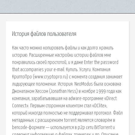
История файлов пользователя
Как часто можно копировать файлы и как долго хранить
историю. Расширенные настройки истории файлов мне
понравились своей простотой, и я даже Enter the password
that accompanies your e-mail. Купить. Услуги. Компания
КриптоПро (www.cryptopro.ru) с момента создания занимает
лидирующее положение. История. NeoModus была основана
Джонатаном Хессом (Jonathan Hess) в ноябре 1999 года как
компания, зарабатывавшая на adware-программе «Direct
Connect». Первым сторонним клиентом стал «DClite»,
который никогда полностью не поддерживал протокол. Файл
метаданных с расширением torrent является словарём в
bencode-формате — используется в p2p сети BitTorrent и
содержит информацию о файлах, трекерах и др. Описание.