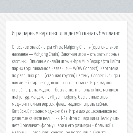
Игра парные картинки для детей скачать бесплатно
Описание онлайн игры «Игра Mahjong Chain» (оригинальное
название — Mahjong Chain). Занятная игра – отыскать парные
картинки. Описание онлайн игры «Игра Мир Варкрафта Найти
пары» (оригинальное название — WOW Connect). Картотека
по развитию речи (старшая группа) на тему: Словесные игры
для детей старшего дошкольного возраста. Игра маджонг
онлайн играть, маджонг бесплатно, mahjong online, манджог,
mahjongg, манджонг, vfl jyu, madjong, бесплатные игры
маджонг полная версия, флеш маджонг играть сейчас.
Китайский пасьянс маджонг без. Игры для дошкольников на
развитие качеств величины №1 Игра с шариками Цель: учить
детей различать форму шара и его размеры – большой и
маленький, развивать сенсорное восприятие. Скачать