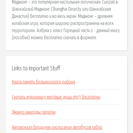
Маджонг – это популярная настольная логическая. Сыграй в
Шанхайский Маджонг (Shanghai Dinasty или Шанхайская
Династия) бесплатно и во весь экран. Маджонг – древняя
китайская игра, которая широко распространена на всех
территориях. Азбука 1 класс Горецкий часть 1 - данный книгу
(пособие) можно бесплатно скачать в формате.
Links to Important Stuff
Книга памяти белыничского района
Скачать аудиокнигу мертвые души mp3 бесплатно
Джанго аккорды папаган
Автовокзал бердичев расписание автобусов табло