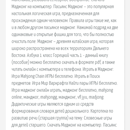
Маджонг на компьютер. Пасьянс Маджонг – это популярная
настольная логическая игра, предназначенная для
прохождения одним человеком. Правила игры такие же, как
и в любом другом пасьянсе маджонг. Нажимай подряд на две
одинаковые и открытые фишки для того, что бы полностью
очистить поле. Маджонг – древняя китайская игра, которая
широко распространена на всех территориях Дальнего
Востока. Азбука 1 класс Горецкий часть 1 - данный книгу
(пособие) можно бесплатно скачать в формате pdf, а также
читать онлайн с компьютера и телефона. Играть в Маджонг:
Игра Mahjong Chain ИГРЫ бесплатно. Играть в Поиск
предметов: Игра Мир Варкрафта Найти пары ИГРЫ бесплатно.
Игра маджонг онлайн играть, маджонг бесплатно, mahjong
online, манджог, mahjongg, манджонг, vfl jyu, madjong.
Дидактические игры являются одним из средств
формирования словаря детей дошкольного. Картотека по
развитию речи (старшая группа) на тему: Словесные игры
для детей старшего. Скачать Маджонг на компьютер. Пасьянс