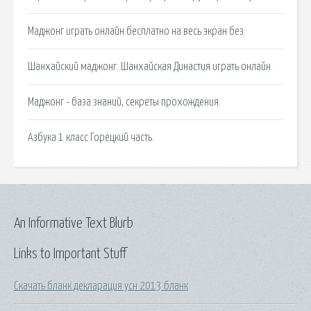
Маджонг играть онлайн бесплатно на весь экран без.
Шанхайский маджонг. Шанхайская Династия играть онлайн.
Маджонг - база знаний, секреты прохождения.
Азбука 1 класс Горецкий часть.
An Informative Text Blurb
Links to Important Stuff
Скачать бланк декларация усн 2013 бланк