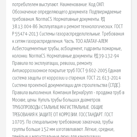
потребителем выступают. Наименование: Код ОКП:
Обозначение определяющего документа: Подтверждаемые
требования. NormaCS. Нормативные документы. РД
38.13.004-86 Эксплуатация и ремонт технологических. ГОСТ
Р 55474-2013 Системы газораспределительные. Требования
к сетям газораспределения. Часть. ТОО АЛАТАУ-АЛЕМ
Асбестоцементные трубы, асбоцемент, гидранты пожарные,
колонки. NormaCS. Нормативные документы. РД 39-132-94
Правила по эксплуатации, ревизии, ремонту.
Антикоррозионное покрытие труб ГОСТ 9.602-2005 Единая
система защиты от коррозии и старения. ГОСТ 21.613-2014
Система проектной документации для строительства (СПДС).
Правила выполнения. Компания ВернаГрупп - продажа труб в
Москве, цены. Купить трубы больших диаметров.
ТРУБОПРОВОДЫ СТАЛЬНЫЕ МАГИСТРАЛЬНЫЕ. ОБЩИЕ
ТРЕБОВАНИЯ К ЗАЩИТЕ ОТ КОРРОЗИИ. ГОССТАНДАРТ. ГОСТ
10705. По специальному требованию заказчика, трубы
группы больше 152 мм изготавливают. Лёгкие, средние,
тяжёлые и магистральные люки для канализации,