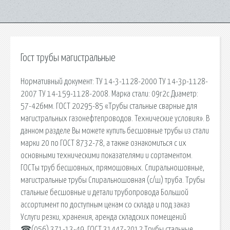
Гост трубы магистральные
Нормативный документ: ТУ 14-3-1128-2000 ТУ 14-3р-1128-
2007 ТУ 14-159-1128-2008. Марка стали: 09г2с Диаметр:
57-426мм. ГОСТ 20295-85 «Трубы стальные сварные для
магистральных газонефтепроводов. Технические условия». В
данном разделе Вы можете купить бесшовные трубы из стали
марки 20 по ГОСТ 8732-78, а также ознакомиться с их
основными техническими показателями и сортаментом.
ГОСТы труб бесшовных, прямошовных. Спиральношовные,
магистральные трубы Спиральношовная (с/ш) труба. Трубы
стальные бесшовные и детали трубопровода Большой
ассортимент по доступным ценам со склада и под заказ
Услуги резки, хранения, аренда складских помещений
☎(056) 371-13-49. ГОСТ 31447-2012 Трубы стальные