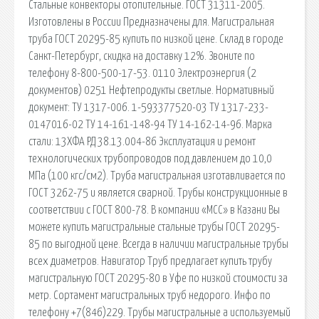
Стальные конвекторы отопительные. ГОСТ 31311-2005.
Изготовлены в России Предназначены для. Магистральная
труба ГОСТ 20295-85 купить по низкой цене. Склад в городе
Санкт-Петербург, скидка на доставку 12%. Звоните по
телефону 8-800-500-17-53. 0110 Электроэнергия (2
документов) 0251 Нефтепродукты светлые. Нормативный
документ: ТУ 1317-006. 1-593377520-03 ТУ 1317-233-
0147016-02 ТУ 14-161-148-94 ТУ 14-162-14-96. Марка
стали: 13ХФА РД 38.13.004-86 Эксплуатация и ремонт
технологических трубопроводов под давлением до 10,0
МПа (100 кгс/см2). Труба магистральная изготавливается по
ГОСТ 3262-75 и является сварной. Трубы конструкционные в
соответствии с ГОСТ 800-78. В компании «МСС» в Казани Вы
можете купить магистральные стальные трубы ГОСТ 20295-
85 по выгодной цене. Всегда в наличии магистральные трубы
всех диаметров. Навигатор Труб предлагает купить трубу
магистральную ГОСТ 20295-80 в Уфе по низкой стоимости за
метр. Сортамент магистральных труб недорого. Инфо по
телефону +7(846)229. Трубы магистральные а используемый