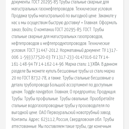
документы. ГОСТ 20295-85 Трубы стальные сварные для
магистральных газонефтепроводов. Технические условия.
Продажа трубы магистральной по выгодной цене. Закажите у
нас и мы осуществим быструю доставку! × Главная. Оформить
заказ; Войти; О компании ГОСТ 20295-85. ГОСТ: Трубы
стальные сварные для магистральных газопроводов,
нефтепроводов и нефтепродуктопроводов. Технические
условия. ГОСТ 31447-2012. Нормативный документ: ТУ 1317-
006. 1-593377520-03 ТУ 1317-233-0147016-02 ТУ 14-
161-148-94 ТУ 14-162-14-96. Марка стали: 13ХФА. В данном
разделе Вы можете купить бесшовные трубы из стали марки
20 по ГОСТ 8732-78, а также. Трубы стальные бесшовные и
детали трубопровода Большой ассортимент по доступным
ценам. Toggle navigation. Главная; О предприятии; Продукция.
Трубы. Трубы профильные. Трубы овальные. Приобретайте
стальные водогазопроводные трубы у производителя по
выгодной цене. ОАО Первоуральский новотрубный завод
Контакты. Адрес: 623112, Россия, Свердловская обл. Трубы
аттестованные. Мы поставляем такие трубы, где конечным