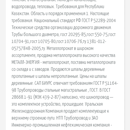
водопровода, тепловых. Требования для Республики
Казахстан. Область и порядок применения 1. Настоящие
требования. Национальный стандарт РФ ГОСТ Р 52289-2004
Технические средства организации дорожного движения.
Трубы большого диаметра, гост 20295-85,гост 550-75,гост
10704-91,гост 10705-80,гост 10706-76,ту 1381-012-
05757848-2005,ту. Металлопрокат в широком
ассортименте, продажа металлопроката высокого качества.
МЕТАЛЛ-ЭНЕРГИЯ - металлопрокат, поставки металлопроката
со склада и с заводов. Продаются шпалы деревянные
пропитанные и шпалы непропитанные. Цены на шпалы
деревянные. САП БИУРС отвечает требованиям ГОСТ Р 51164-
98 Трубопроводы стальные магистральные , ГОСТ. В ГОСТ
28668.1-91 (МЭК 439-2-87) написано, что шинопровод —
это комплектное устройство, прошедшее. Уральская
Железнодорожная Компания продает комплектующие к
верхнему строению пути. НТП Трубопровод и ЗАО
Инженерно-промышленная нефтехимическая компания -