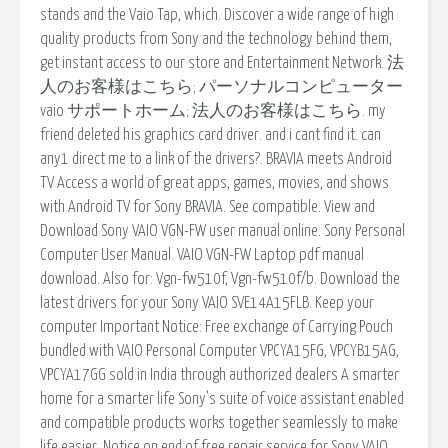
stands and the Vaio Tap, which. Discover a wide range of high
quality products from Sony and the technology behind them,
get instant access to our store and Entertainment Network. 法
人のお客様はこちら; パーソナルコンピューター
vaio サポートホーム; 法人のお客様はこちら. my
friend deleted his graphics card driver. and i cant find it. can
any1 direct me to a link of the drivers?. BRAVIA meets Android
TV Access a world of great apps, games, movies, and shows
with Android TV for Sony BRAVIA. See compatible. View and
Download Sony VAIO VGN-FW user manual online. Sony Personal
Computer User Manual. VAIO VGN-FW Laptop pdf manual
download. Also for: Vgn-fw510f, Vgn-fw510f/b. Download the
latest drivers for your Sony VAIO SVE14A15FLB. Keep your
computer Important Notice: Free exchange of Carrying Pouch
bundled with VAIO Personal Computer VPCYA15FG, VPCYB15AG,
VPCYA17GG sold in India through authorized dealers A smarter
home for a smarter life Sony’s suite of voice assistant enabled
and compatible products works together seamlessly to make
life easier. Notice on end of free repair service for Sony VAIO