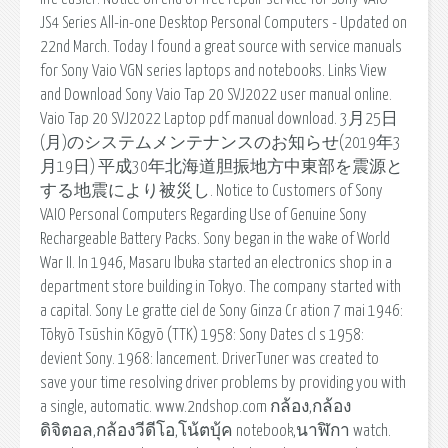
JS4 Series All-in-one Desktop Personal Computers - Updated on
22nd March. Today I found a great source with service manuals
for Sony Vaio VGN series laptops and notebooks. Links View
and Download Sony Vaio Tap 20 SVJ2022 user manual online.
Vaio Tap 20 SVJ2022 Laptop pdf manual download. 3月25日
(月)のシステムメンテナンスのお知らせ(2019年3
月19日) 平成30年北海道胆振地方中東部を震源と
する地震により被災し. Notice to Customers of Sony
VAIO Personal Computers Regarding Use of Genuine Sony
Rechargeable Battery Packs. Sony began in the wake of World
War II. In 1946, Masaru Ibuka started an electronics shop in a
department store building in Tokyo. The company started with
a capital. Sony Le gratte ciel de Sony Ginza Cr ation 7 mai 1946:
Tōkyō Tsūshin Kōgyō (TTK) 1958: Sony Dates cl s 1958:
devient Sony. 1968: lancement. DriverTuner was created to
save your time resolving driver problems by providing you with
a single, automatic. www.2ndshop.com กล้อง,กล้อง
ดิจิตอล,กล้องวีดีโอ,โน้ตบุ้ค notebook,นาฬิกา watch.