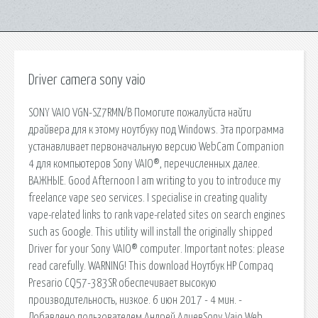
Driver camera sony vaio
SONY VAIO VGN-SZ7RMN/B Помогите пожалуйста найти
драйвера для к этому ноутбуку под Windows. Эта программа
устанавливает первоначальную версию WebCam Companion
4 для компьютеров Sony VAIO®, перечисленных далее.
ВАЖНЫЕ. Good Afternoon I am writing to you to introduce my
freelance vape seo services. I specialise in creating quality
vape-related links to rank vape-related sites on search engines
such as Google. This utility will install the originally shipped
Driver for your Sony VAIO® computer. Important notes: please
read carefully. WARNING! This download Ноутбук HP Compaq
Presario CQ57-383SR обеспечивает высокую
производительность, низкое. 6 июн 2017 - 4 мин. -
Добавлено пользователем Андрей АлиевSony Vaio Web