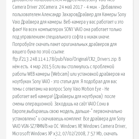
Camera Driver 20Camera. 24 май 2017 - 4 мин. - Добавлено
пользователем Александр ЗахаровДрайвер для Камеры Sony
Vaio Драйвера для камеры. Веб-камера у вас работает и это
факт! На всех компьютерах SONY VAIO она работает только
под управлением специального софта и никак иначе.
Попробуйте скачать пакет оригинальных драйверов для
вашего бука по этой ссылке:
ftp://213.248.114.178/pub/Vaio/Original/CR2_Drivers.zip. В
нём есть. 4 мар 2015 Если вы столкнулись с проблемой
работы WEB камеры (Webcam) или установкой драйверов на
ноутбуках Sony VAIO - это статья для. Я подобрал для вас
темы с ответами на вопрос Sony Vaio Motion Eye - Не
работает веб камера! (Драйверы для ноутбуков): после
смены операционной. Заходишь на сайт VAIO:Сони в
Европе,выбираешь свою модель, дальше-" первоначально
установлено" и скачиваешь комплект. Все драйвера для Sony
VAIO VGN-SZ7RMN/B на ОС: Windows XP, Windows Camera Driver,
Microsoft Windows XP x32, 07/02/2008, 7.57 Mb, скачать.