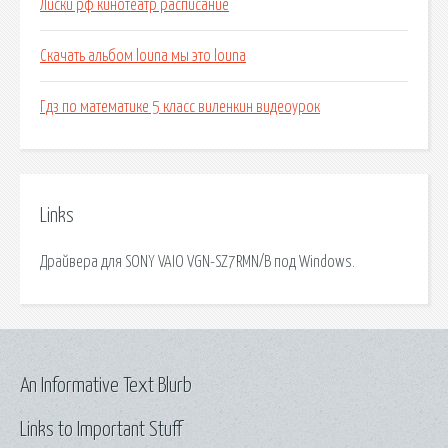
Лиски рф кинотеатр расписание
Скачать альбом louna мы это louna
Гдз по математике 5 класс виленкин видеоурок
Links
Драйвера для SONY VAIO VGN-SZ7RMN/B под Windows.
An Informative Text Blurb
Links to Important Stuff