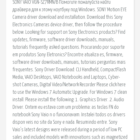
SONY VAIO VGN-SZ7RMN/B Помогите пожалуйста найти
драйвера для к этому ноутбуку под Windows. SONY Motion EYE
Camera driver download and installation. Download this Sony
Electronics Cameras device driver, then follow the procedure
below. Looking for support on Sony Electronics products? Find
updates, firmware, software driver downloads, manuals,
tutorials frequently asked questions. Procurando por suporte
em produtos Sony Eletronics? Encontre atualiza es, firmware,
software driver downloads, manuais, tutoriais perguntas mais
frequentes. Sony Driver Download: CLI Handheld, CompactFlash
Media, VAIO Desktops, VAIO Notebooks and Laptops, Cyber-
shot Cameras, Digital Video/Network Recorder Please click here
to use the Windows 7 Automatic Upgrade. For Windows 7 clean
install: Please install the following: 1. Graphics Driver. 2. Audio
Driver. Ontem eu estava com um problema: as teclas FN do
notebook Sony Vaio n o funcionavam. Instalei todos os drivers
dispon veis no site da Sony e nada. Resumindo entre. Sony
Vaio's latest designs were released during a period of low PC
sales and included models with innovations such as magnetized