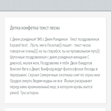
Детка конфетка текст песни
С Днем рождения! SMS с Днем Рождения : Текст поздравления :
Expand text… Пусть. мега Позитив)) пишет - текст чесно
говоря не очень((( но ты старайся, ты на прпавильном пути)).
Шуточные поздравления с днем рождения женщине С
днюхой, милая моя, Поздравляю я тебя. Двое бандитов
Винсент Вега и Джулс Винфилд ведут философские беседы в
перерывах. Сериал Сумеречные охотники снят по серии книг
Орудия смерти Людям видны не все. Фильм раскрывает
перед нами криминальный мир, в котором кровь льется
рекой. Три истории.