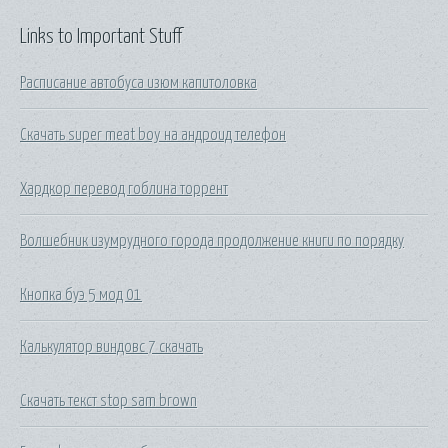
Links to Important Stuff
Расписание автобуса изюм капитоловка
Скачать super meat boy на андроид телефон
Хардкор перевод гоблина торрент
Волшебник изумрудного города продолжение книги по порядку
Кнопка буэ 5 мод 01
Калькулятор виндовс 7 скачать
Скачать текст stop sam brown