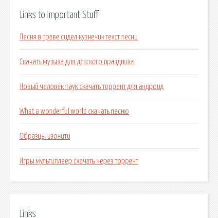
Links to Important Stuff
Песня в траве сидел кузнечик текст песни
Скачать музыка для детского праздника
Новый человек паук скачать торрент для андроид
What a wonderful world скачать песню
Образцы изонити
Игры мультиплеер скачать через торрент
Links