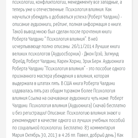
психологии, конфликтологии, менеджменту все западные, а
теперь уже и отечественные. Психология влияния. Как
научиться убеждать и добиваться успеха (Роберт Чалдини) -
описание аудиокниги, рейтинг, полная информация о книге.
Такой вывод мною был сделан после прочтения книги
Роберта Чалдини “ Психология влияния”. В ней
исчерпывающе полно описаны. 26/11/2014 Лучшие книги
великих психологов (Аудиосборник) - Джон Грэй, Зигмунд
Фрейд, Роберт Чалдини, Карен Хорни, Эрик Берн. Аудиокнига
Роберта Чалдини "Психология влияния" - это пособие одного
признанного мастера убеждения и влияния, которая
выдержала в штатах пять. В США книга Роберта Чалдини
издавалась пять раз общим тиражом более Психология
влияния Ссылка на скачивание аудиокниги чуть ниже. Роберт
Чалдини. Психология влияния (Аудиокнига) Скачай бесплатно
и без регистрации! Описание: Психологию влияния знают и
рекомендуют в качестве одного из лучших учебных пособий
по социальной психологии. Бесплатно: 83 комментария
Мария Октябрь 30, 2013 в 4:26 пп. Павел, добрый день:) Как