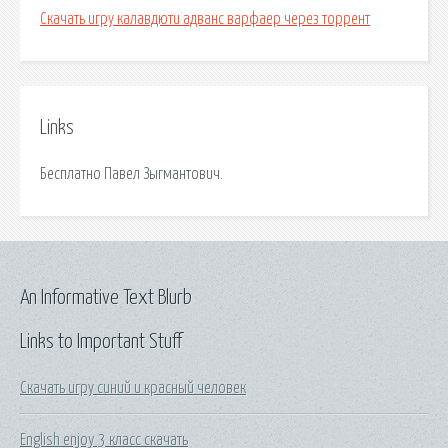
Скачать игру калавдюти адванс варфаер через торрент
Links
Бесплатно Павел Зыгмантович.
An Informative Text Blurb
Links to Important Stuff
Скачать игру синий и красный человек
English enjoy 3 класс скачать