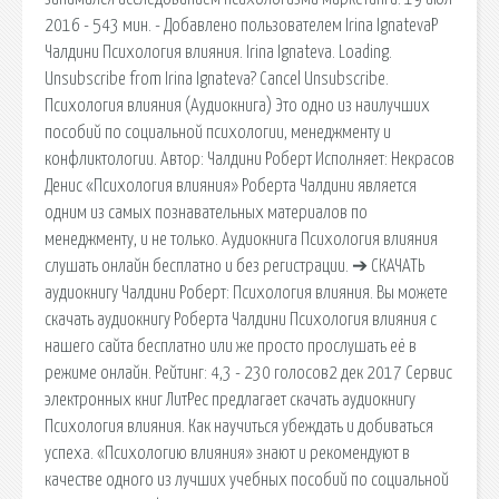
2016 - 543 мин. - Добавлено пользователем Irina IgnatevaР
Чалдини Психология влияния. Irina Ignateva. Loading.
Unsubscribe from Irina Ignateva? Cancel Unsubscribe.
Психология влияния (Аудиокнига) Это одно из наилучших
пособий по социальной психологии, менеджменту и
конфликтологии. Автор: Чалдини Роберт Исполняет: Некрасов
Денис «Психология влияния» Роберта Чалдини является
одним из самых познавательных материалов по
менеджменту, и не только. Аудиокнига Психология влияния
слушать онлайн бесплатно и без регистрации. ➔ СКАЧАТЬ
аудиокнигу Чалдини Роберт: Психология влияния. Вы можете
скачать аудиокнигу Роберта Чалдини Психология влияния с
нашего сайта бесплатно или же просто прослушать её в
режиме онлайн. Рейтинг: 4,3 - 230 голосов2 дек 2017 Сервис
электронных книг ЛитРес предлагает скачать аудиокнигу
Психология влияния. Как научиться убеждать и добиваться
успеха. «Психологию влияния» знают и рекомендуют в
качестве одного из лучших учебных пособий по социальной