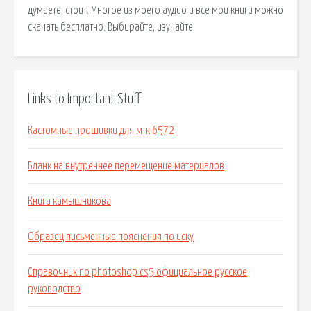
думаете, стоит. Многое из моего аудио и все мои книги можно
скачать бесплатно. Выбирайте, изучайте.
Links to Important Stuff
Кастомные прошивки для мтк 6572
Бланк на внутреннее перемещение материалов
Книга камышникова
Образец письменные пояснения по иску
Справочник по photoshop cs5 официальное русское
руководство