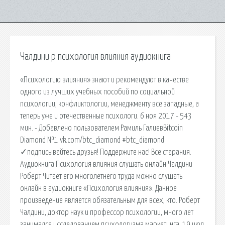
Чалдини р психология влияния аудиокнига
«Психологию влияния» знают и рекомендуют в качестве
одного из лучших учебных пособий по социальной
психологии, конфликтологии, менеджменту все западные, а
теперь уже и отечественные психологи. 6 ноя 2017 - 543
мин. - Добавлено пользователем Рамиль ГалиевBitcoin
Diamond №1 vk.com/btc_diamond #btc_diamond
✓подписывайтесь друзья! Поддержите нас! Все старания.
Аудиокнига Психология влияния слушать онлайн Чалдини
Роберт Читает его многолетнего труда можно слушать
онлайн в аудиокниге «Психология влияния». Данное
произведение является обязательным для всех, кто. Роберт
Чалдини, доктор наук и профессор психологии, много лет
занимался исследованием психологизма маркетинга. 19 июл